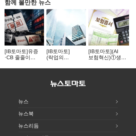
함께 볼만한 뉴스
[IB토마토]유증
[IB토마토]
[IB토마토](AI
·CB 줄줄이
(락업의
보험혁신)①생산
무산…코스닥
두얼굴)②공모가
성 최대 80%
벌점 급증에 상폐
뛰자 첫날 매도…
개선…현실은
압박
FI 엑시트 전략
'실행 격차'
갈렸다
뉴스
뉴스북
뉴스리듬