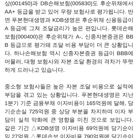
상(001450)
과
DB손해보험(005830)
도 후순위채에서
AA+ 등급을 받고 있어 우량 보험사로 평가됩니다. 반
면 푸본현대생명과 KDB생명은 후순위채 신용등급이
A 등급에 그쳐 조달금리가 높은 편입니다.
롯데손해
보험(000400)
은 후순위채가 A-, 신종자본증권은 BB
B 등급으로 평가돼 조달 비용 부담이 더 큰 상황입니
다. 하나손해보험 역시 신종자본증권 등급이 BBB에
머물러, 대형 보험사와 자본 조달 환경의 격차가 뚜렷
하게 드러나고 있습니다.
중소형 보험사들은 높은 자본 조달 비용으로 실적에
부담을 겪고 있는 상황입니다. 푸본현대생명은 지난
1분기 기준 금융부채 이자비용이 165억원에 달해, 당
기순손실 725억원 중 상당 부분을 차지하며 이자 부
담이 실적 악화에 큰 영향을 미친 것으로 보입니다.
같은 기간 △KDB생명 이자비용 69억원에 당기순이
익 27억원 △롯데손보 이자비용 790억원에 당기순이