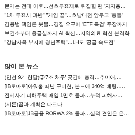
문제는 전대 이후…선호투표제로 뒤집힐 땐 '지지층
불복'
"1차 투표서 과반" "게임 끝"…호남대전 앞두고 '충돌'
김용범 책임론 봇물…경질 요구에 'ETF 특검' 주장까지
보건소부터 응급실까지 AI 확산…지역의료 혁신 본격화
"강남사옥 부지에 청년주택"…LH도 '공급 속도전'
많이 본 뉴스
(민선 9기 한달)③'7조 채무' 곳간에 충격…추미애,
20년만에 '비상재정' 선언 승부수
[IB토마토]아워홈 떠난 구미현, 본느에 340억 베팅…
가족 지배체제 구축
전세사기 피해주택 매입 1만호 돌파…누적 피해자
4만278명
(시론)꿈과 계획은 다르다
[IB토마토]JB금융 RORWA 2% 돌파…실적 견인은 은행
아닌 캐피탈