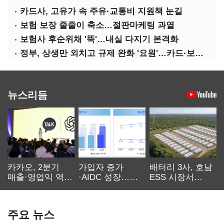
카드사, 고유가 속 주유·교통비 지원책 눈길
보험 보장 줄줄이 축소…절판마케팅 과열
보험사 후순위채 '뚝'…내실 다지기 본격화
정부, 상생만 외치고 규제 완화 '요원'…카드·보험사 부담 역대급
뉴스리듬
카카오, 2분기
가입자 증가
배터리 3사, 호남
매출·영업익 역대
·AIDC 성장…
ESS 시장서
최대…에이전트
SKT 2분기 성장
‘격돌’
AI 수익화 관건
본궤도
주요 뉴스