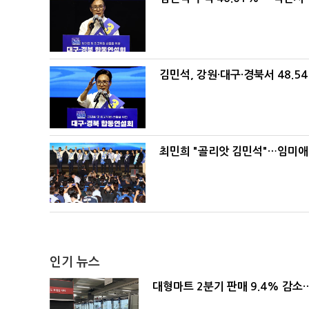
김민석, 강원·대구·경북서 48.5
최민희 "골리앗 김민석"…임미애
인기 뉴스
대형마트 2분기 판매 9.4% 감