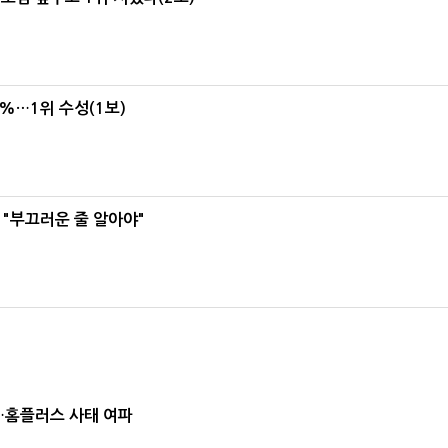
4%…1위 수성(1보)
 "부끄러운 줄 알아야"
소…홈플러스 사태 여파