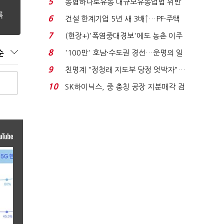
5
농협하나로유통 대규모유통업법 위반
적발…공정위, 과...
6
건설 한계기업 5년 새 3배↑…PF·주택
침체에 재무 ...
7
(현장+)'폭염중대경보'에도 농촌 이주
노동자는 강행군…'야...
8
'100만' 호남·수도권 경선…운명의 일
순
주일
9
친명계 "정청래 지도부 당정 엇박자"…
친청계 "신천지 오...
10
SK하이닉스, 중 충칭 공장 지분매각 검
토?…“확정된 바...