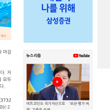
락 마감
뉴스리듬
다. 지
을 모두
다.
3732
비트코인도 국가자산으로…'보관·평가·처
0)
(-2.
분' 기준은 숙제