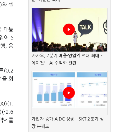
)
와
셀
국 대통
입어 S
행, 음
카카오, 2분기 매출·영업익 역대 최대…
에이전트 AI 수익화 관건
(0.2
선을 회
00)
(1.
)
(-2.6
가입자 증가·AIDC 성장…SKT 2분기 성
 약세를
장 본궤도