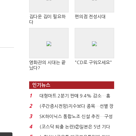
집다운 집이 필요하
편의점 전성시대
다
영화관의 시대는 끝
"CD로 구워오세요"
났다?
인기뉴스
1
대형마트 2분기 판매 9.4% 감소…홈
플러스 사태 여파...
2
(주간증시전망)지수보다 종목…선별 장
세 이어진다...
3
SK하이닉스 통합노조 신설 추진…구성
원 간 성과급 불...
4
(코스닥 퇴출 논란)②일본은 5년 기다
려주는데 우리는 ...