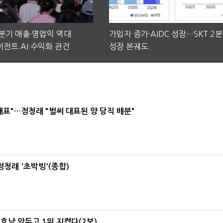
2분기 매출·영업익 역대
가입자 증가·AIDC 성장…SKT 2
전트 AI 수익화 관건
성장 본궤도
대표"…정청래 "벌써 대표된 양 당직 배분"
정청래 '초박빙'(종합)
 호남 앞두고 1위 지켰다(2보)