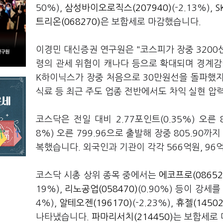
50%),
삼성바이오로직스(207940)
(-2.13%),
S
트리온(068270)
은 보합세로 마감했습니다.
이경민 대신증권 연구원은 "코스피가 장중 3200
령의 관세 위협이 캐나다 등으로 확대되며 경계감
K하이닉스가 장중 처음으로 30만원선을 돌파했지만
식료 등 최근 주도 업종 전반에서도 차익 실현 압
코스닥은 전일 대비 2.77포인트(0.35%) 오른 
8%) 오른 799.96으로 출발해 장중 805.90까지
복했습니다. 외국인과 기관이 각각 566억원, 9
코스닥 시총 상위 종목 중에서는
에코프로(08652
19%),
리노공업(058470)
(0.90%) 등이 강세
4%),
알테오젠(196170)
(-2.23%),
휴젤(14502
나타냈습니다.
파마리서치(214450)
는 보합세로