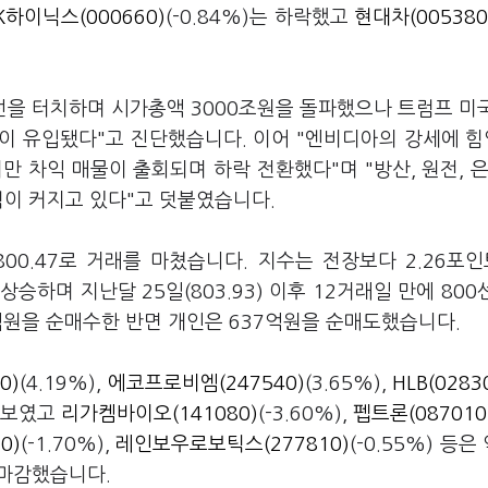
K하이닉스(000660)
(-0.84%)는 하락했고
현대차(005380
선을 터치하며 시가총액 3000조원을 돌파했으나 트럼프 미
이 유입됐다"고 진단했습니다. 이어 "엔비디아의 강세에 힘
 차익 매물이 출회되며 하락 전환했다"며 "방산, 원전, 은
력이 커지고 있다"고 덧붙였습니다.
800.47로 거래를 마쳤습니다. 지수는 전장보다 2.26포인트
 상승하며 지난달 25일(803.93) 이후 12거래일 만에 800
6억원을 순매수한 반면 개인은 637억원을 순매도했습니다.
0)
(4.19%),
에코프로비엠(247540)
(3.65%),
HLB(0283
를 보였고
리가켐바이오(141080)
(-3.60%),
펩트론(087010
0)
(-1.70%),
레인보우로보틱스(277810)
(-0.55%) 등은
 마감했습니다.