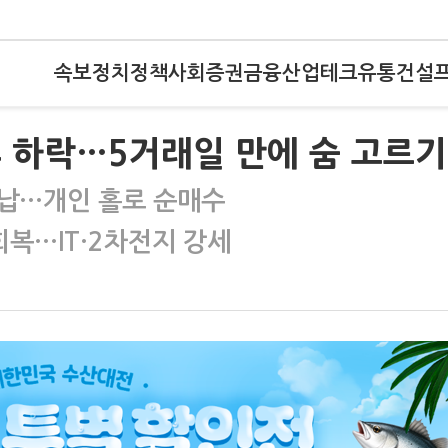
속보
정치
정책
사회
증권
금융
산업
테크
유통
건설
 후 하락…5거래일 만에 숨 고르기
반납…개인 홀로 순매수
회복…IT·2차전지 강세