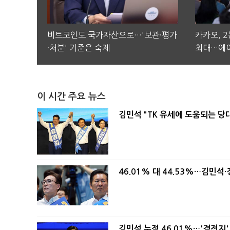
비트코인도 국가자산으로…'보관·평가
카카오, 
·처분' 기준은 숙제
최대…에이
이 시간 주요 뉴스
김민석 "TK 유세에 도움되는 당
46.01% 대 44.53%…김민석·
김민석 누적 46.01%…'격전지'