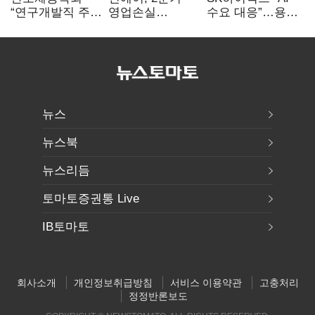
“연구개발직 주
영업손실
수요 대응”…용인
52시간제
731억…유가
·청주 팹에 54조
개선해야”
상승 여파
투자
뉴스
뉴스북
뉴스리듬
토마토증권통 Live
IB토마토
회사소개
개인정보취급방침
서비스 이용약관
고충처리
정정반론보도