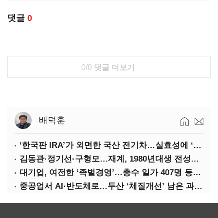
댓글
0
0/0
댓글 더보기
배덕훈
‘한국판 IRA’가 외면한 국산 전기차…실효성에 ‘의문’
김동관·정기선·구형모…재계, 1980년대생 전성시대
대기업, 여전한 ‘족벌경영’…총수 일가 407명 등기임원
중공업서 AI·반도체로…두산 ‘체질개선’ 남은 과제는