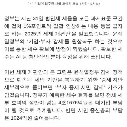
다수 기업이 입주한 서울 도심의 모습. (사진=뉴시스)
정부는 지난
31
일 법인세 세율을 모든 과세표준 구간
에 걸쳐
1%
포인트씩 일괄 인상하는 내용 등을 골자
로 하는
‘2025
년 세제 개편안
’
을 발표했습니다
.
윤석
열정부의
‘
기업·부자 감세
’
를 원상복구 하는 것으로
이를 통한 세수 확보에 방점이 찍혔습니다
.
확보한 세
수는
AI
등 첨단산업 분야 육성을 위해 쓰입니다
.
이번 세제 개편안의 큰 그림은 윤석열정부 감세 정책
으로 훼손된 세입 기반을 복원하기 위한
‘
증세
’
지만
세부적으로 뜯어보면
‘
부자 증세·서민 감세
’
기조가
담겼습니다
.
정부가 예측한 세수 효과를 보면 전체 세
부 효과의 절반이 넘는
4
조
1676
억원은 대기업 부담
이 될 것으로 추계됩니다
.
반면 서민·중산층의 부담
은
1024
억원 줄어듭니다
.