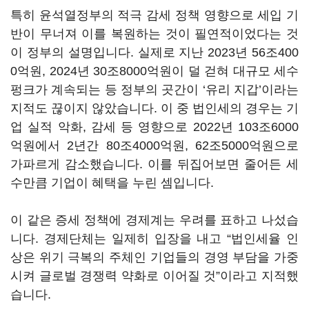
특히 윤석열정부의 적극 감세 정책 영향으로 세입 기
반이 무너져 이를 복원하는 것이 필연적이었다는 것
이 정부의 설명입니다
.
실제로 지난
2023
년
56
조
400
0
억원
, 2024
년
30
조
8000
억원이 덜 걷혀 대규모 세수
펑크가 계속되는 등 정부의 곳간이
‘
유리 지갑
’
이라는
지적도 끊이지 않았습니다
.
이 중 법인세의 경우는 기
업 실적 악화
,
감세 등 영향으로
2022
년
103
조
6000
억원에서
2
년간
80
조
4000
억원
, 62
조
5000
억원으로
가파르게 감소했습니다
.
이를 뒤집어보면 줄어든 세
수만큼 기업이 혜택을 누린 셈입니다
.
이 같은 증세 정책에 경제계는 우려를 표하고 나섰습
니다
.
경제단체는 일제히 입장을 내고
“
법인세율 인
상은 위기 극복의 주체인 기업들의 경영 부담을 가중
시켜 글로벌 경쟁력 약화로 이어질 것
”
이라고 지적했
습니다
.