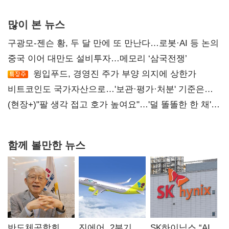
많이 본 뉴스
구광모-젠슨 황, 두 달 만에 또 만난다…로봇·AI 등 논의
중국 이어 대만도 설비투자…메모리 ‘삼국전쟁’
윙입푸드, 경영진 주가 부양 의지에 상한가
비트코인도 국가자산으로…'보관·평가·처분' 기준은
숙제
(현장+)"팔 생각 접고 호가 높여요"…'덜 똘똘한 한 채'
20억 키맞추기
함께 볼만한 뉴스
반도체공학회
진에어, 2분기
SK하이닉스 “AI