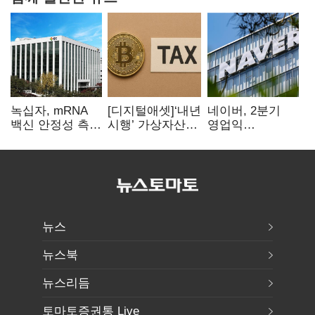
녹십자, mRNA
[디지털애셋]‘내년
네이버, 2분기
백신 안정성 측정
시행’ 가상자산
영업익
기술 확보
과세, 연말 국회
5203억원…
문턱 넘을까
전년비 0.2%
감소
뉴스
뉴스북
뉴스리듬
토마토증권통 Live