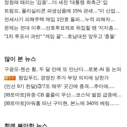
정청래 때리는 '김용'…더 세진 '대통령 최측근' 입
트럼프, 폴리실리콘 파생상품에 15% 관세…"미 산업
재건"
전세사기 피해주택 매입 1만호 돌파…누적 피해자
4만278명
문제는 전대 이후…선호투표제로 뒤집힐 땐 '지지층
불복'
"1차 투표서 과반" "게임 끝"…호남대전 앞두고 '충돌'
많이 본 뉴스
구광모-젠슨 황, 두 달 만에 또 만난다…로봇·AI 등 논의
윙입푸드, 경영진 주가 부양 의지에 상한가
(민선 9기 한달)③'7조 채무' 곳간에 충격…추미애,
20년만에 '비상재정' 선언 승부수
[IB토마토]유증·CB 줄줄이 무산…코스닥 벌점 급증에
상폐 압박
[IB토마토]아워홈 떠난 구미현, 본느에 340억 베팅…
가족 지배체제 구축
함께 볼만한 뉴스