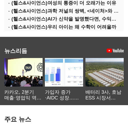
(헬스&사이언스)여성의 통증이 더 오래가는 이유
(헬스&사이언스)과학 저널의 쌍벽, <네이처>와 <사이언스>
(헬스&사이언스)AI가 신약을 발명했다면, 수익은 누구의 것인가
(헬스&사이언스)우리 아이는 왜 수학이 어려울까
뉴스리듬
카카오, 2분기
가입자 증가
배터리 3사, 호남
매출·영업익 역대
·AIDC 성장…
ESS 시장서
최대…에이전트
SKT 2분기 성장
‘격돌’
AI 수익화 관건
본궤도
주요 뉴스