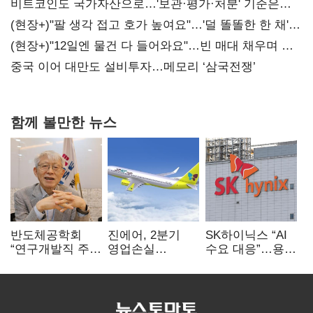
비트코인도 국가자산으로…'보관·평가·처분' 기준은
숙제
(현장+)"팔 생각 접고 호가 높여요"…'덜 똘똘한 한 채'
20억 키맞추기
(현장+)"12일엔 물건 다 들어와요"…빈 매대 채우며 문
연 홈플러스
중국 이어 대만도 설비투자…메모리 ‘삼국전쟁’
함께 볼만한 뉴스
반도체공학회
진에어, 2분기
SK하이닉스 “AI
“연구개발직 주
영업손실
수요 대응”…용인
52시간제
731억…유가
·청주 팹에 54조
개선해야”
상승 여파
투자