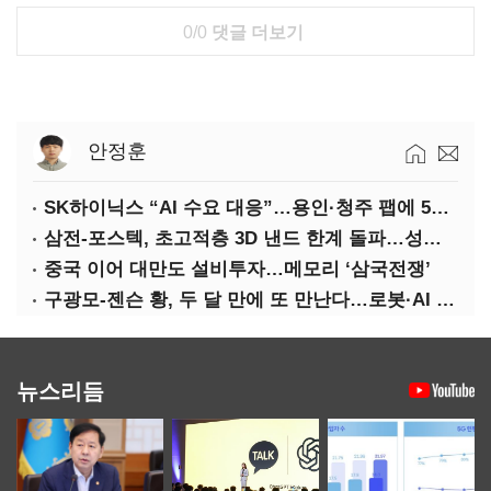
0/0
댓글 더보기
안정훈
SK하이닉스 “AI 수요 대응”…용인·청주 팹에 54조 투자
삼전-포스텍, 초고적층 3D 낸드 한계 돌파…성능·전력효율 개선
중국 이어 대만도 설비투자…메모리 ‘삼국전쟁’
구광모-젠슨 황, 두 달 만에 또 만난다…로봇·AI 등 논의
뉴스리듬