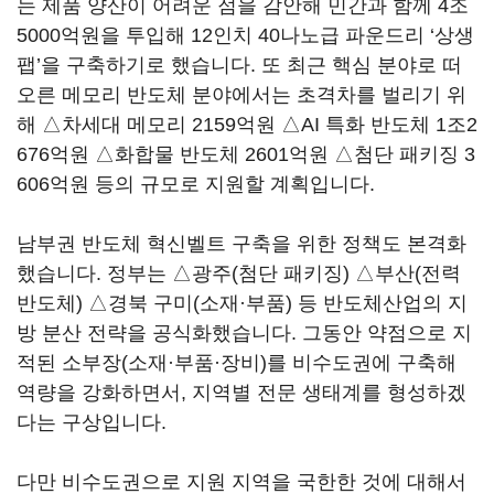
는 제품 양산이 어려운 점을 감안해 민간과 함께 4조
5000억원을 투입해 12인치 40나노급 파운드리 ‘상생
팹’을 구축하기로 했습니다. 또 최근 핵심 분야로 떠
오른 메모리 반도체 분야에서는 초격차를 벌리기 위
해 △차세대 메모리 2159억원 △AI 특화 반도체 1조2
676억원 △화합물 반도체 2601억원 △첨단 패키징 3
606억원 등의 규모로 지원할 계획입니다.
남부권 반도체 혁신벨트 구축을 위한 정책도 본격화
했습니다. 정부는 △광주(첨단 패키징) △부산(전력
반도체) △경북 구미(소재·부품) 등 반도체산업의 지
방 분산 전략을 공식화했습니다. 그동안 약점으로 지
적된 소부장(소재·부품·장비)를 비수도권에 구축해
역량을 강화하면서, 지역별 전문 생태계를 형성하겠
다는 구상입니다.
다만 비수도권으로 지원 지역을 국한한 것에 대해서