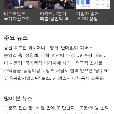
비트코인도
카카오, 2분기
가입자 증가
국가자산으로…'
매출·영업익 역대
·AIDC 성장…
보관·평가·처분'
최대…에이전트
SKT 2분기 성장
기준은 숙제
AI 수익화 관건
본궤도
주요 뉴스
공급 속도전 외치더니…황희, 난데없이 '폐버스
리모델링' 제안
송영길 측 "정청래, 국힘 '역선택' 대상…민주당 대표로
총선 지휘 못해"
이 대통령 "국가폭력 피해자에 사과…적극적 조사로
진실 밝혀야"
주택공급 '동상이몽'…정부·서울시 협력 없으면 '공수표'
'금융복합기업집단' 토스, 전 계열사 내부통제 표준화
많이 본 뉴스
구광모-젠슨 황, 두 달 만에 또 만난다…로봇·AI 등 논의