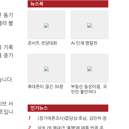
뉴스북
년 동기
텔라 블
콘서트 전당대회
AI 인재 쟁탈전
을 기록
용 증가
습니다.
휴대폰이 끊긴 30분
부동산 동상이몽, 국
민만 불안하다
이브 서
인기뉴스
구조입니
1
(정기여론조사)②당심·호남, 김민석-정
청래 '초접전'...
2
삼성 Z8 역대급 ‘흥행’에 애플 반격 주