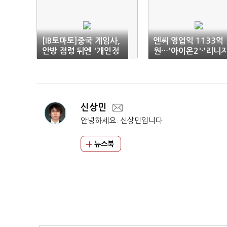
[IB토마토]중국 게임사,
엔씨 영업익 1133억
안방 점령 뒤엔 '개인정
원…'아이온2'·'리니
보 블랙홀'
클래식' 반등 견인
신상민
안녕하세요. 신상민입니다.
뉴스북