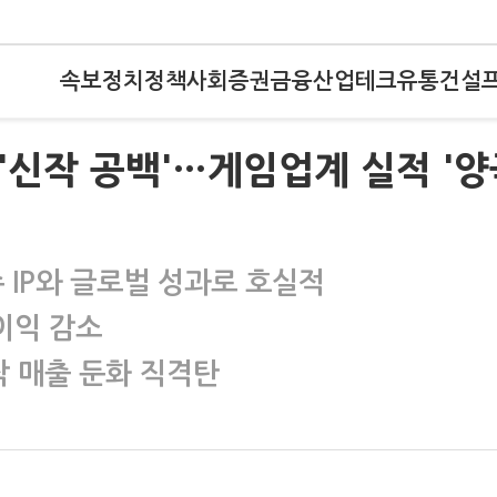
속보
정치
정책
사회
증권
금융
산업
테크
유통
건설
사 '신작 공백'…게임업계 실적 '
 IP와 글로벌 성과로 호실적
이익 감소
작 매출 둔화 직격탄