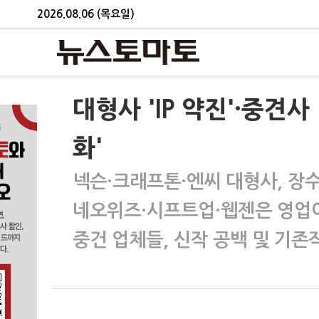
2026.08.06 (목요일)
대형사 'IP 약진'·중견
화'
넥슨·크래프톤·엔씨 대형사, 장수
네오위즈·시프트업·웹젠은 영업
중건 업체들, 신작 공백 및 기존