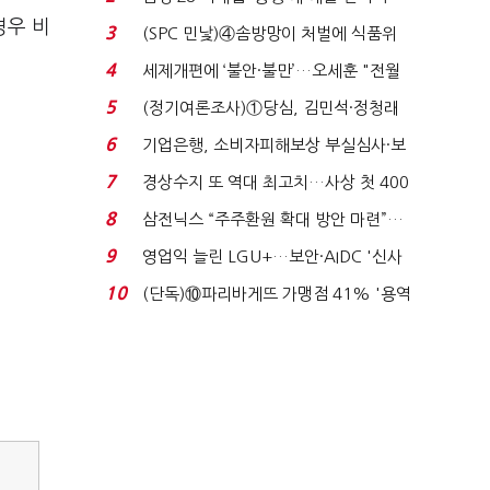
목…9월 ‘폴...
경우 비
3
(SPC 민낯)④솜방망이 처벌에 식품위
생법 위반 반복...
4
세제개편에 ‘불안·불만’…오세훈 "전월
세 구하기 더 ...
5
(정기여론조사)①당심, 김민석·정청래
'초접전'…대통령 ...
6
기업은행, 소비자피해보상 부실심사·보
이스피싱 공시 ...
7
경상수지 또 역대 최고치…사상 첫 400
억달러에 '3% 성...
8
삼전닉스 “주주환원 확대 방안 마련”…
로이터에 성명...
9
영업익 늘린 LGU+…보안·AIDC '신사
업 드라이브'...
10
(단독)⑩파리바게뜨 가맹점 41% '용역
제빵기사 없어'…고...