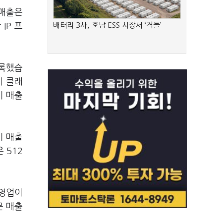
 매출은
배터리 3사, 호남 ESS 시장서 ‘격돌’
IP 프
기록했습
지 클래
기 매출
기 매출
 512
 영업이
문 매출