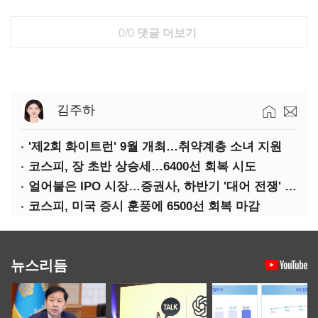
0/0
댓글 더보기
김주하
'제2회 화이트런' 9월 개최…취약계층 소녀 지원
코스피, 장 초반 상승세…6400선 회복 시도
얼어붙은 IPO 시장…증권사, 하반기 '대어 전쟁' 기대
코스피, 미국 증시 훈풍에 6500선 회복 마감
뉴스리듬