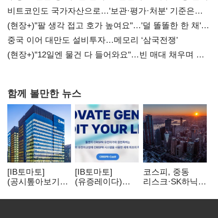
비트코인도 국가자산으로…'보관·평가·처분' 기준은
숙제
(현장+)"팔 생각 접고 호가 높여요"…'덜 똘똘한 한 채'
20억 키맞추기
중국 이어 대만도 설비투자…메모리 ‘삼국전쟁’
(현장+)"12일엔 물건 다 들어와요"…빈 매대 채우며 문
연 홈플러스
함께 볼만한 뉴스
[IB토마토]
[IB토마토]
코스피, 중동
(공시톺아보기)
(유증레이다)
리스크·SK하닉
수주 공시, 왜
툴젠, 조달액
5% 급락에
바로 매출로
3분의 1 토막…
뒷걸음
잡히지 않을까
특허소송