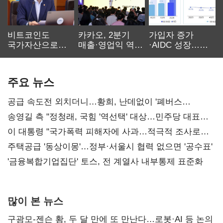
비트코인도
카카오, 2분기
가입자 증가
국가자산으로…'
매출·영업익 역대
·AIDC 성장…
보관·평가·처분'
최대…에이전트
SKT 2분기 성장
기준은 숙제
AI 수익화 관건
본궤도
주요 뉴스
공급 속도전 외치더니…황희, 난데없이 '폐버스
리모델링' 제안
송영길 측 "정청래, 국힘 '역선택' 대상…민주당 대표로
총선 지휘 못해"
이 대통령 "국가폭력 피해자에 사과…적극적 조사로
진실 밝혀야"
주택공급 '동상이몽'…정부·서울시 협력 없으면 '공수표'
'금융복합기업집단' 토스, 전 계열사 내부통제 표준화
많이 본 뉴스
구광모-젠슨 황, 두 달 만에 또 만난다…로봇·AI 등 논의