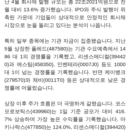
난 4월 회사채 발행 규모는 총 22조2021억원으로 전
월 대비 13.6% 증가했습니다. IPO와 주식 발행이 위
축된 가운데 기업들이 상대적으로 안정적인 회사채
시장으로 눈을 돌리고 있다는 분석이 나옵니다.
특히 일부 종목에는 기관 자금이 집중됐습니다. 지난
5월 상장한
폴레드(487580)
는 기관 수요예측에서 14
86 대 1의 경쟁률을 기록했고,
리센스메디컬(39442
0)
과
에스팀(458350)
,
인벤테라(0007J0)
등도 1000
대 1이 넘는 경쟁률을 기록했습니다. 반면
케이뱅크
(279570)
와
채비(0011T0)
등은 상대적으로 낮은 경
쟁률에 머물렀습니다.
상장 이후 주가 흐름은 더 극명하게 갈렸습니다.
코스
모로보틱스(439960)
는 1일 기준 공모가 대비 416.
7% 상승하며 가장 높은 수익률을 기록했습니다.
마
키나락스(477850)
는 124.0%,
리센스메디컬(394420)