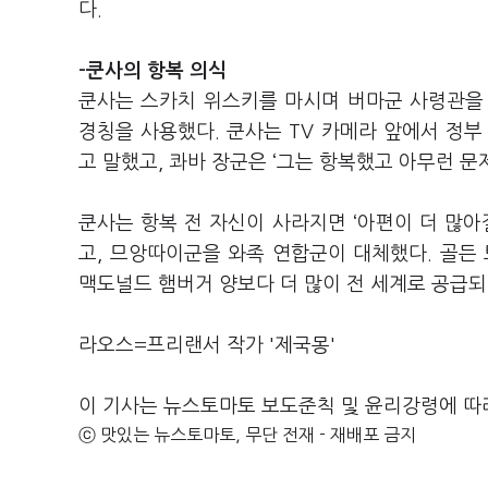
다.
-쿤사의 항복 의식
쿤사는 스카치 위스키를 마시며 버마군 사령관을
경칭을 사용했다. 쿤사는 TV 카메라 앞에서 정부
고 말했고, 콰바 장군은 ‘그는 항복했고 아무런 
쿤사는 항복 전 자신이 사라지면 ‘아편이 더 많아
고, 므앙따이군을 와족 연합군이 대체했다. 골
맥도널드 햄버거 양보다 더 많이 전 세계로 공급되
라오스=프리랜서 작가 '제국몽'
이 기사는 뉴스토마토 보도준칙 및 윤리강령에 따
ⓒ 맛있는 뉴스토마토, 무단 전재 - 재배포 금지