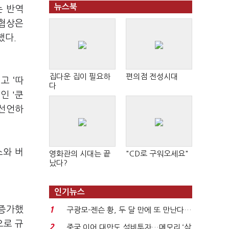
뉴스북
는 반역
 협상은
했다.
집다운 집이 필요하
편의점 전성시대
고 ‘따
다
인 '쿤
 선언하
스와 버
영화관의 시대는 끝
"CD로 구워오세요"
났다?
인기뉴스
 증가했
1
구광모-젠슨 황, 두 달 만에 또 만난다…
로봇·AI 등 논...
으로 규
2
중국 이어 대만도 설비투자…메모리 ‘삼