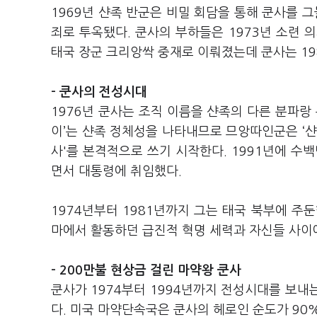
1969년 샨족 반군은 비밀 회담을 통해 쿤사를
죄로 투옥됐다. 쿤사의 부하들은 1973년 소련 의
태국 장군 크리앙싹 중재로 이뤄졌는데 쿤사는 19
- 쿤사의 전성시대
1976년 쿤사는 조직 이름을 샨족의 다른 분파랑 
이’는 샨족 정체성을 나타내므로 므앙따인군은 ‘샨족
사'를 본격적으로 쓰기 시작한다. 1991년에 수
면서 대통령에 취임했다.
1974년부터 1981년까지 그는 태국 북부에 주
마에서 활동하던 급진적 혁명 세력과 자신들 사이
- 200만불 현상금 걸린 마약왕 쿤사
쿤사가 1974부터 1994년까지 전성시대를 보내
다. 미국 마약단속국은 쿤사의 헤로인 순도가 90%