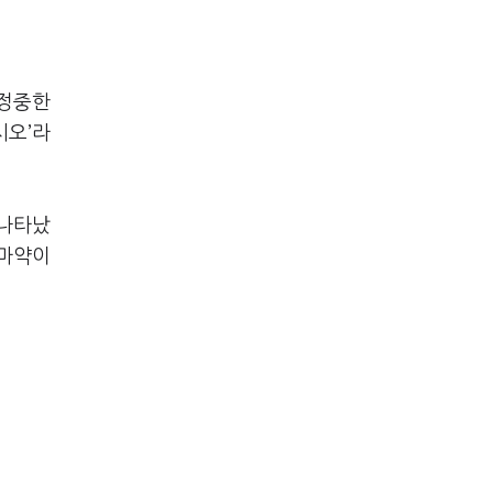
 정중한
시오’라
 나타났
 마약이