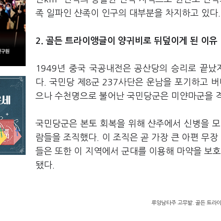
족 일파인 샨족이 인구의 대부분을 차지하고 있다
2. 골든 트라이앵글이 양귀비로 뒤덮이게 된 이유
1949년 중국 국공내전은 공산당의 승리로 끝났지
다. 국민당 제8군 237사단은 운남을 포기하고 
으나 수천명으로 불어난 국민당군은 미얀마군을 
국민당군은 본토 회복을 위해 샨주에서 신병을 모
람들을 조직했다. 이 조직은 곧 가장 큰 아편 무장
들은 또한 이 지역에서 군대를 이용해 마약을 보호
됐다.
루앙남타주 고무밭. 골든 트라이