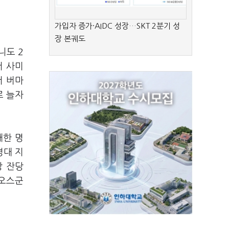
가입자 증가·AIDC 성장…SKT 2분기 성
장 본궤도
니도 2
서 사미
서 버마
로 늘자
대한 명
병대 지
당 잔당
라오스군