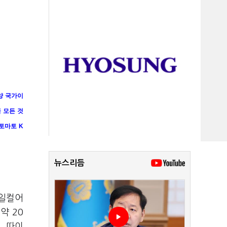
양 국가이
 모든 것
토마토
K
뉴스리듬
 일컬어
약 20
, 따이