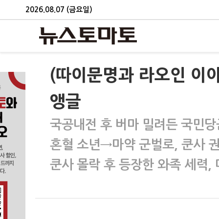
2026.08.07 (금요일)
(따이문명과 라오인 이
앵글
국공내전 후 버마 밀려든 국민당군
혼혈 소년→마약 군벌로, 쿤사 
쿤사 몰락 후 등장한 와족 세력,