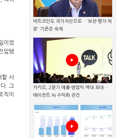
비트코인도 국가자산으로…'보관·평가·처
분' 기준은 숙제
0일이었
 진압됐
래할 사
다. 그
카카오, 2분기 매출·영업익 역대 최대…
 조직이
에이전트 AI 수익화 관건