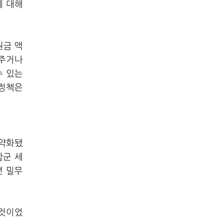
에 대해
원금 액
 주거나
수 있는
 정책은
 약화됐
합군 세
편 밀무
 것이었