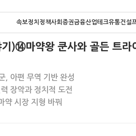
속보
정치
정책
사회
증권
금융
산업
테크
유통
건설
야기)⑭마약왕 쿤사와 골든 트라
, 아편 무역 기반 완성
권력 장악과 정치적 도전
 마약 시장 지형 바꿔