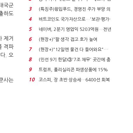
 태국군
국전쟁’
3
(특징주)윙입푸드, 경영진 주가 부양 의
축출하도
지에 상한가...
4
비트코인도 국가자산으로…'보관·평가·
처분' 기준은 ...
5
네이버, 2분기 영업익 5203억원…전년
비 0.2% 감소...
사 제거
6
(현장+)"팔 생각 접고 호가 높여
를 격파
요"…'덜 똘똘한 한 채' 20...
7
(현장+)"12일엔 물건 다 들어와요"…
다. 오
빈 매대 채우며 문 연 ...
8
(민선 9기 한달)③'7조 채무' 곳간에 충
격…추미애, 20년...
9
트럼프, 폴리실리콘 파생상품에 15%
관세…"미 산업 재건"...
10
 쿤사는
코스피, 장 초반 상승세…6400선 회복
시도