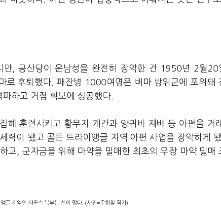
.
만, 공산당이 운남성을 완전히 장악한 건 1950년 2월2
버마로 후퇴했다. 패잔병 1000여명은 버마 방위군에 포위돼
격파하고 거점 확보에 성공했다.
집해 훈련시키고 황무지 개간과 양귀비 재배 등 아편을 거
 세력이 됐고 골든 트라이앵글 지역 아편 사업을 장악하게 됐
하고, 군자금을 위해 마약을 밀매한 최초의 무장 마약 밀매
앵글 지역인 라오스 북부는 산이 많다. (사진=우희철 작가)