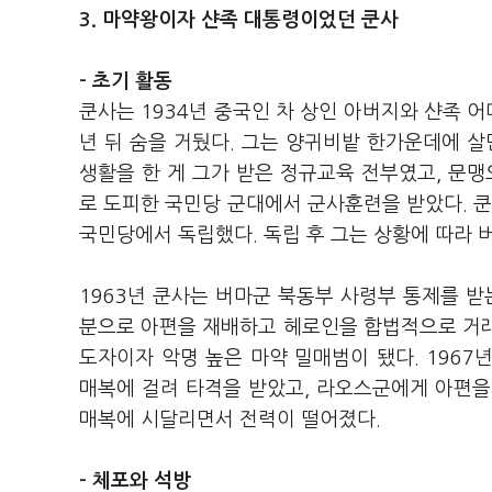
3. 마약왕이자 샨족 대통령이었던 쿤사
- 초기 활동
쿤사는 1934년 중국인 차 상인 아버지와 샨족 어
년 뒤 숨을 거뒀다. 그는 양귀비밭 한가운데에 살
생활을 한 게 그가 받은 정규교육 전부였고, 문맹
로 도피한 국민당 군대에서 군사훈련을 받았다. 쿤
국민당에서 독립했다. 독립 후 그는 상황에 따라 
1963년 쿤사는 버마군 북동부 사령부 통제를 받
분으로 아편을 재배하고 헤로인을 합법적으로 거래할
도자이자 악명 높은 마약 밀매범이 됐다. 1967
매복에 걸려 타격을 받았고, 라오스군에게 아편을
매복에 시달리면서 전력이 떨어졌다.
- 체포와 석방