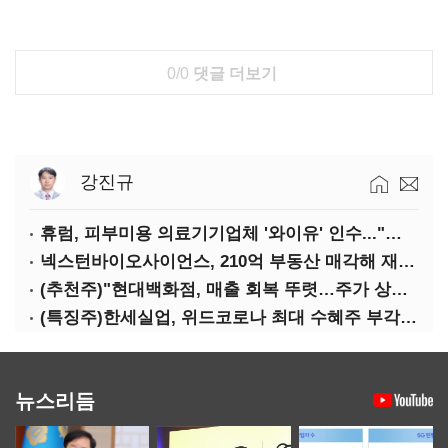
0/0
댓글 더보기
강진규
휴럼, 피부미용 의료기기업체 '와이유' 인수..."바이오 헬스케어 사업 확장"
넥스턴바이오사이언스, 210억 부동산 매각해 재무구조 개선
(추천주)"현대백화점, 매출 회복 뚜렷…주가 상승여력 충분"
(특징주)한세실업, 위드코로나 최대 수혜주 부각…5.74%↑
뉴스리듬