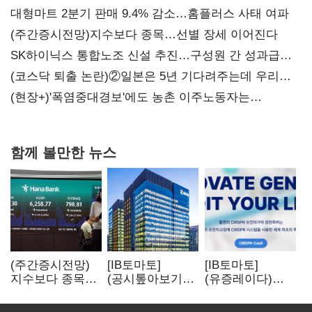
대형마트 2분기 판매 9.4% 감소…홈플러스 사태 여파
(주간증시전망)지수보다 종목…선별 장세 이어진다
SK하이닉스 통합노조 신설 추진…구성원 간 성과급
불만 확산
(코스닥 퇴출 논란)②일본은 5년 기다려주는데 우리는
당장 퇴출?…시간만으론 부족한 코스닥 구하기
(현장+)'폭염중대경보'에도 농촌 이주노동자는
강행군…'야외작업 중지' 권고도 무시
함께 볼만한 뉴스
(주간증시전망)
[IB토마토]
[IB토마토]
지수보다 종목…
(공시톺아보기)
(유증레이다)
선별 장세
수주 공시, 왜
툴젠, 조달액
이어진다
바로 매출로
3분의 1 토막…