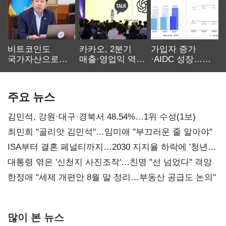
비트코인도
카카오, 2분기
가입자 증가
국가자산으로…'
매출·영업익 역대
·AIDC 성장…
보관·평가·처분'
최대…에이전트
SKT 2분기 성장
기준은 숙제
AI 수익화 관건
본궤도
주요 뉴스
김민석, 강원·대구·경북서 48.54%…1위 수성(1보)
최민희 "골리앗 김민석"…임미애 "부끄러운 줄 알아야"
ISA부터 결혼 페널티까지…2030 지지율 하락에 '청년
챙기기'
대통령 엮은 '신천지 사진조작'…친명 "선 넘었다" 격앙
한정애 "세제 개편안 8월 말 정리…부동산 공급도 논의"
많이 본 뉴스