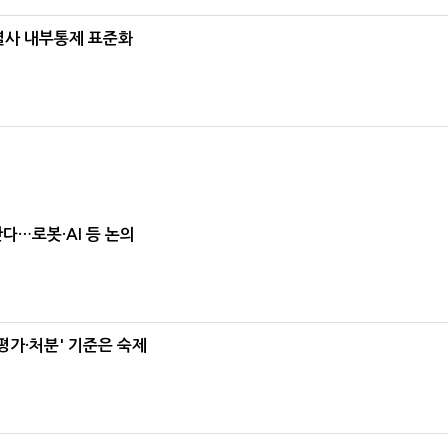
계열사 내부통제 표준화
난다…로봇·AI 등 논의
가·처분' 기준은 숙제