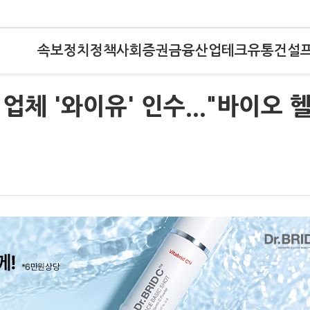
속보
정치
정책
사회
증권
금융
산업
테크
유통
건설
체 '와이유' 인수..."바이오 