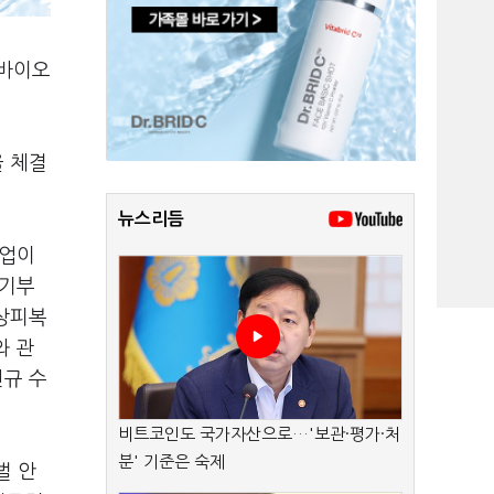
 바이오
을 체결
뉴스리듬
기업이
초기부
창상피복
와 관
신규 수
비트코인도 국가자산으로…'보관·평가·처
분' 기준은 숙제
벌 안