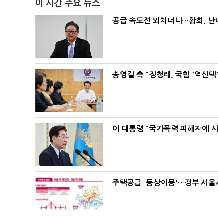
이 시간 주요 뉴스
공급 속도전 외치더니…황희, 난
송영길 측 "정청래, 국힘 '역선
이 대통령 "국가폭력 피해자에 
주택공급 '동상이몽'…정부·서울시