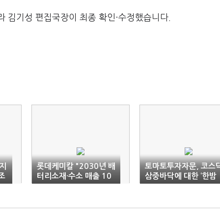
라 김기성 편집국장이 최종 확인·수정했습니다.
까지
롯데케미칼 "2030년 배
토마토투자자문, 코스
4조
터리소재·수소 매출 10
삼중바닥에 대한 ‘한밤
조 목표"
의 작전회의’ 2회 유튜
라이브 진행