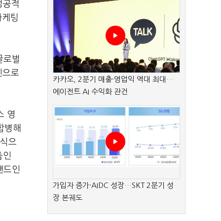
성공적
마케팅
글로벌
인으로
카카오, 2분기 매출·영업익 역대 최대…
에이전트 AI 수익화 관건
스 영
 합병해
방식으
품인
브랜드인
가입자 증가·AIDC 성장…SKT 2분기 성
장 본궤도