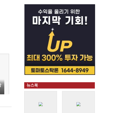
닥
뉴스북
브