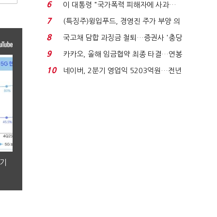
국전쟁’
6
이 대통령 "국가폭력 피해자에 사과…
적극적 조사로 진...
7
(특징주)윙입푸드, 경영진 주가 부양 의
지에 상한가...
8
국고채 담합 과징금 철퇴…증권사 '충당
금 폭탄' 우려...
9
카카오, 올해 임금협약 최종 타결…연봉
6.3% 인상·격려...
10
네이버, 2분기 영업익 5203억원…전년
비 0.2% 감소...
분기