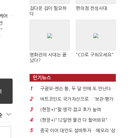
집다운 집이 필요하
편의점 전성시대
다
휴럼, 피부미용 의료기기업체 '와이유' 인수..."바이오 헬스케어 사업 확장"
선
"
↑
영화관의 시대는 끝
"CD로 구워오세요"
났다?
인기뉴스
1
구광모-젠슨 황, 두 달 만에 또 만난다…
로봇·AI 등 논...
2
비트코인도 국가자산으로…'보관·평가·
처분' 기준은 ...
3
(현장+)"팔 생각 접고 호가 높여
순
요"…'덜 똘똘한 한 채' 20...
4
(현장+)"12일엔 물건 다 들어와요"…
빈 매대 채우며 문 연 ...
5
중국 이어 대만도 설비투자…메모리 ‘삼