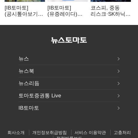
[IB토마토]
[IB토마토]
코스피, 중동
(공시톺아보기)
(유증레이다)
리스크·SK하닉
수주 공시, 왜
툴젠, 조달액
5% 급락에
바로 매출로
3분의 1 토막…
뒷걸음
잡히지 않을까
특허소송
비용부터 챙긴다
뉴스
뉴스북
뉴스리듬
토마토증권통 Live
IB토마토
회사소개
개인정보취급방침
서비스 이용약관
고충처리