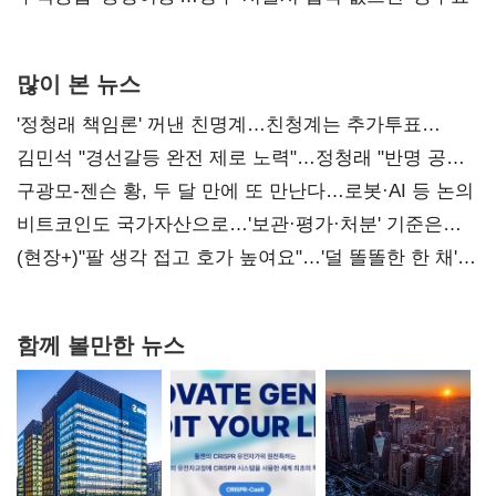
많이 본 뉴스
'정청래 책임론' 꺼낸 친명계…친청계는 추가투표
때리기
김민석 "경선갈등 완전 제로 노력"…정청래 "반명 공세
사과부터"
구광모-젠슨 황, 두 달 만에 또 만난다…로봇·AI 등 논의
비트코인도 국가자산으로…'보관·평가·처분' 기준은
숙제
(현장+)"팔 생각 접고 호가 높여요"…'덜 똘똘한 한 채'
20억 키맞추기
함께 볼만한 뉴스