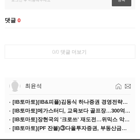
댓글
0
0/0
댓글 더보기
최윤석
[IB토마토](IB&피플)김동식 하나증권 경영전략본부장
[IB토마토]메가스터디, 교육보다 골프장…300억 대여 뒤 보증 리스크
[IB토마토]장현국의 '크로쓰' 재도전…위믹스 악몽 지울 수 있나
[IB토마토](PF 잔불)③다올투자증권, 부동산금융 줄였지만 정상화는 진행형