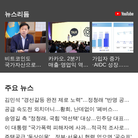
뉴스리듬
비트코인도
카카오, 2분기
가입자 증가
국가자산으로…'
매출·영업익 역대
·AIDC 성장…
보관·평가·처분'
최대…에이전트
SKT 2분기 성장
기준은 숙제
AI 수익화 관건
본궤도
주요 뉴스
김민석 "경선갈등 완전 제로 노력"…정청래 "반명 공세
사과부터"
공급 속도전 외치더니…황희, 난데없이 '폐버스
리모델링' 제안
송영길 측 "정청래, 국힘 '역선택' 대상…민주당 대표로
총선 지휘 못해"
이 대통령 "국가폭력 피해자에 사과…적극적 조사로
진실 밝혀야"
주택공급 '동상이몽'…정부·서울시 협력 없으면 '공수표'