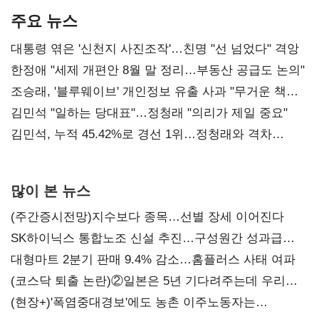
주요 뉴스
대통령 엮은 '신천지 사진조작'…친명 "선 넘었다" 격앙
한정애 "세제 개편안 8월 말 정리…부동산 공급도 논의"
조승래, '블루웨이브' 개인정보 유출 사과 "무거운 책임
통감"
김민석 "일하는 당대표"…정청래 "의리가 제일 중요"
김민석, 누적 45.42%로 경선 1위…정청래와 격차
0.86%p(2보)
많이 본 뉴스
(주간증시전망)지수보다 종목…선별 장세 이어진다
SK하이닉스 통합노조 신설 추진…구성원간 성과급
불만 확산
대형마트 2분기 판매 9.4% 감소…홈플러스 사태 여파
(코스닥 퇴출 논란)②일본은 5년 기다려주는데 우리는
당장 퇴출?…시간만으론 부족한 코스닥 구하기
(현장+)'폭염중대경보'에도 농촌 이주노동자는