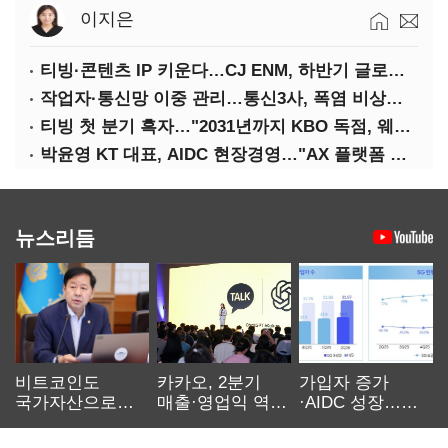
이지은
티빙·콘텐츠 IP 키운다…CJ ENM, 하반기 글로벌 확장 가속
작업자·통신망 이중 관리…통신3사, 폭염 비상대응 돌입
티빙 첫 분기 흑자…"2031년까지 KBO 독점, 웨이브 합병도 속도"
박윤영 KT 대표, AIDC 현장경영…"AX 플랫폼 핵심 인프라로 키운다"
뉴스리듬
비트코인도
카카오, 2분기
가입자 증가
국가자산으로…'
매출·영업익 역대
·AIDC 성장…
보관·평가·처분'
최대…에이전트
SKT 2분기 성장
기준은 숙제
AI 수익화 관건
본궤도