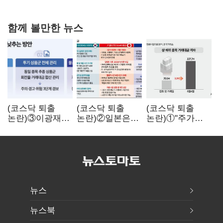
강행군…'야외작업 중지' 권고도 무시
함께 볼만한 뉴스
(코스닥 퇴출
(코스닥 퇴출
(코스닥 퇴출
논란)③이광재
논란)②일본은
논란)①"주가
"과속 잡더라도
5년
누르기 잡으려다
자동차 없애지는
기다려주는데
옥토 태운다"…
말아야"
우리는 당장
세법 개정안의
퇴출?…
맹점과 역설
시간만으론
부족한 코스닥
구하기
뉴스
뉴스북