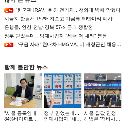
'한국판 IRA'서 빠진 전기차…청와대 벽에 막혔다
시금치 한달새 152% 치솟고 가금류 90만마리 폐사
은행들, 인천·전남·경북 57조 금고 쟁탈전
정부 믿었는데…임대사업자 "세금 더 내라" 분통
‘구금 사태’ 현대차 HMGMA, 미 재향군인 채용
확대로 분위기 반전
함께 볼만한 뉴스
"서울 등록임대
정부 믿었는데…
서울 집값 안정
84%비아파트…
임대사업자 "세금
해법은 '정비사업
아파트 규제와
더 내라" 분통
속도전'…공사비·