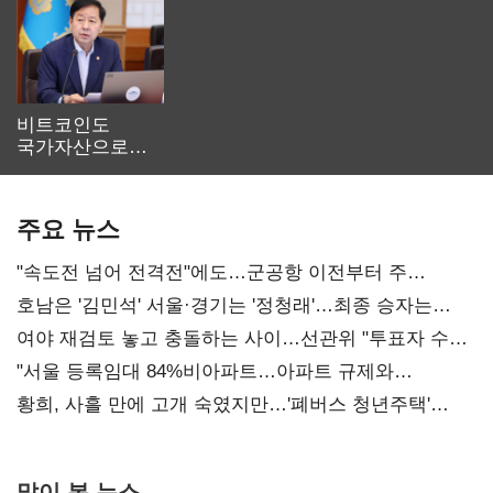
비트코인도
국가자산으로…'
보관·평가·처분'
기준은 숙제
주요 뉴스
"속도전 넘어 전격전"에도…군공항 이전부터 주
52시간까지 '뇌관'
호남은 '김민석' 서울·경기는 '정청래'…최종 승자는
'안갯속'
여야 재검토 놓고 충돌하는 사이…선관위 "투표자 수
오차 당연"
"서울 등록임대 84%비아파트…아파트 규제와
달리해야"
황희, 사흘 만에 고개 숙였지만…'폐버스 청년주택'
후폭풍
많이 본 뉴스