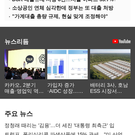
소상공인 연체 심각한데 정부는 또 대출 처방
"가계대출 총량 규제, 현실 맞게 조정해야"
뉴스리듬
카카오, 2분기
가입자 증가
배터리 3사, 호남
매출·영업익 역대
·AIDC 성장…
ESS 시장서
최대…에이전트
SKT 2분기 성장
‘격돌’
AI 수익화 관건
본궤도
주요 뉴스
정청래 때리는 '김용'…더 세진 '대통령 최측근' 입
트럼프, 폴리실리콘 파생상품에 15% 관세…"미 산업