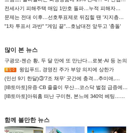
재건"
전세사기 피해주택 매입 1만호 돌파…누적 피해자
4만278명
문제는 전대 이후…선호투표제로 뒤집힐 땐 '지지층
불복'
"1차 투표서 과반" "게임 끝"…호남대전 앞두고 '충돌'
많이 본 뉴스
구광모-젠슨 황, 두 달 만에 또 만난다…로봇·AI 등 논의
윙입푸드, 경영진 주가 부양 의지에 상한가
(민선 9기 한달)③'7조 채무' 곳간에 충격…추미애,
20년만에 '비상재정' 선언 승부수
[IB토마토]유증·CB 줄줄이 무산…코스닥 벌점 급증에
상폐 압박
[IB토마토]아워홈 떠난 구미현, 본느에 340억 베팅…
가족 지배체제 구축
함께 볼만한 뉴스