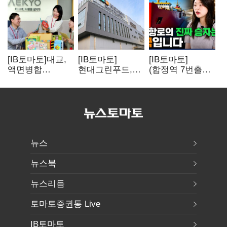
[IB토마토]대교,
[IB토마토]
[IB토마토]
액면병합
현대그린푸드,
(합정역 7번출구)
앞두고도 '1000원
수익성 본궤도…
북극길 열리자
룰' 경고장…
실적 개선에
K조선 뜬다
상장유지 시험대
주주환원까지
뉴스
뉴스북
뉴스리듬
토마토증권통 Live
IB토마토