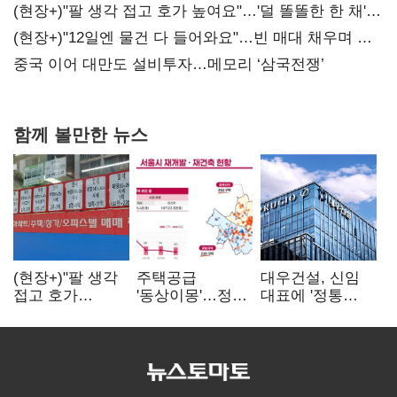
숙제
(현장+)"팔 생각 접고 호가 높여요"…'덜 똘똘한 한 채'
20억 키맞추기
(현장+)"12일엔 물건 다 들어와요"…빈 매대 채우며 문
연 홈플러스
중국 이어 대만도 설비투자…메모리 ‘삼국전쟁’
함께 볼만한 뉴스
(현장+)"팔 생각
주택공급
대우건설, 신임
접고 호가
'동상이몽'…정부
대표에 '정통
높여요"…'덜
·서울시 협력
대우맨' 이강석
똘똘한 한 채'
없으면 '공수표'
부사장 내정
20억 키맞추기