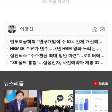
0/0
댓글 더보기
이명신
반도체공학회 “연구개발직 주 52시간제 개선해야”
HBM3E 수요가 변수…내년 HBM 왕좌 노리는 삼성
삼전닉스 “주주환원 확대 방안 마련”…로이터에 성명 보내
“Z8 폴드 흥행”…삼성전자, 사전예약자 개통 31일까지 연장
뉴스리듬