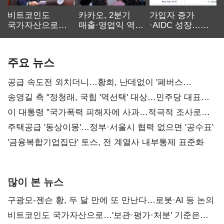
비트코인도
카카오, 2분기
가입자 증가
국가자산으로…'
매출·영업익 역대
·AIDC 성장…
보관·평가·처분'
최대…에이전트
SKT 2분기 성장
기준은 숙제
AI 수익화 관건
본궤도
주요 뉴스
공급 속도전 외치더니…황희, 난데없이 '폐버스
리모델링' 제안
송영길 측 "정청래, 국힘 '역선택' 대상…민주당 대표로
총선 지휘 못해"
이 대통령 "국가폭력 피해자에 사과…적극적 조사로
진실 밝혀야"
주택공급 '동상이몽'…정부·서울시 협력 없으면 '공수표'
'금융복합기업집단' 토스, 전 계열사 내부통제 표준화
많이 본 뉴스
구광모-젠슨 황, 두 달 만에 또 만난다…로봇·AI 등 논의
비트코인도 국가자산으로…'보관·평가·처분' 기준은