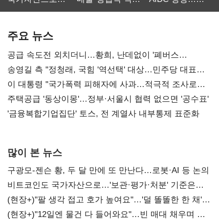
보관·평가·처분'
최대…에이전트
SKT 2분기 성장
기준은 숙제
AI 수익화 관건
본궤도
주요 뉴스
공급 속도전 외치더니…황희, 난데없이 '폐버스
리모델링' 제안
송영길 측 "정청래, 국힘 '역선택' 대상…민주당 대표로
총선 지휘 못해"
이 대통령 "국가폭력 피해자에 사과…적극적 조사로
진실 밝혀야"
주택공급 '동상이몽'…정부·서울시 협력 없으면 '공수표'
'금융복합기업집단' 토스, 전 계열사 내부통제 표준화
많이 본 뉴스
구광모-젠슨 황, 두 달 만에 또 만난다…로봇·AI 등 논의
비트코인도 국가자산으로…'보관·평가·처분' 기준은
숙제
(현장+)"팔 생각 접고 호가 높여요"…'덜 똘똘한 한 채'
20억 키맞추기
(현장+)"12일엔 물건 다 들어와요"…빈 매대 채우며 문