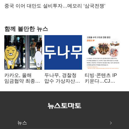
연 홈플러스
중국 이어 대만도 설비투자…메모리 ‘삼국전쟁’
함께 볼만한 뉴스
카카오, 올해
두나무, 경찰청
티빙·콘텐츠 IP
임금협약 최종
압수 가상자산
키운다…CJ
타결…연봉 6.3%
보관 맡는다…
ENM, 하반기
인상·격려금
커스터디 사업
글로벌 확장 가속
300만원
최종 낙찰
뉴스