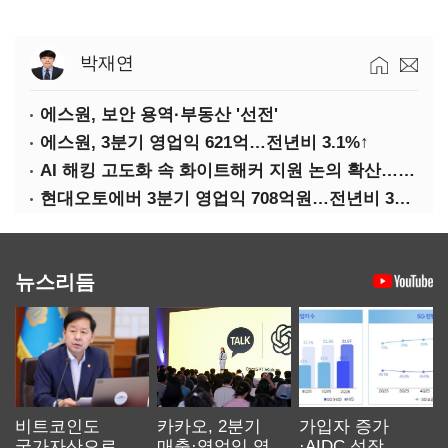
박재연
에스원, 보안 용역·부동산 '선전'
에스원, 3분기 영업익 621억…전년비 3.1%↑
AI 해킹 고도화 속 화이트해커 지원 논의 확산…'버그바운티' 재조명
현대오토에버 3분기 영업익 708억원…전년비 34.8%↑
뉴스리듬
비트코인도
카카오, 2분기
가입자 증가
국가자산으로…'
매출·영업익 역대
·AIDC 성장…