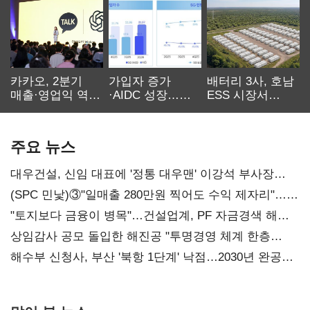
카카오, 2분기
가입자 증가
배터리 3사, 호남
매출·영업익 역대
·AIDC 성장…
ESS 시장서
최대…에이전트
SKT 2분기 성장
‘격돌’
AI 수익화 관건
본궤도
주요 뉴스
대우건설, 신임 대표에 '정통 대우맨' 이강석 부사장
내정
(SPC 민낯)③"일매출 280만원 찍어도 수익 제자리"…
점주 울리는 '상시 할인'
"토지보다 금융이 병목"…건설업계, PF 자금경색 해소
목소리
상임감사 공모 돌입한 해진공 "투명경영 체계 한층
강화"
해수부 신청사, 부산 '북항 1단계' 낙점…2030년 완공
목표