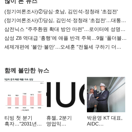
많이 본 뉴스
(정기여론조사)②당심·호남, 김민석-정청래 '초접전'
(정기여론조사)①당심, 김민석·정청래 '초접전'…대통령
지지도 '50% 아래로'(종합)
삼전닉스 “주주환원 확대 방안 마련”…로이터에 성명
보내
삼성 Z8 역대급 ‘흥행’에 애플 반격 주목…9월 ‘폴더블
대전’
세제개편에 ‘불안·불만’…오세훈 "전월세 구하기 더
힘들어질 것"
함께 볼만한 뉴스
티빙 첫 분기
휴젤, 2분기
박윤영 KT 대표,
흑자…"2031년까
영업익
AIDC
지 KBO 독점,
560억원…전년비
현장경영…"AX