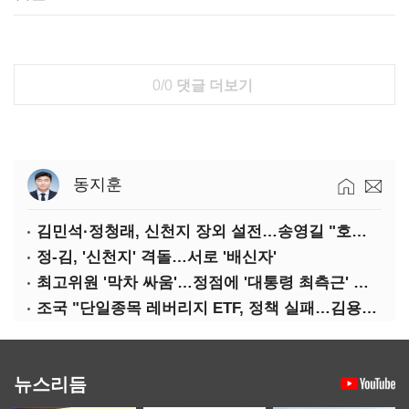
0/0
댓글 더보기
동지훈
김민석·정청래, 신천지 장외 설전…송영길 "호남 계몽 규탄"
정-김, '신천지' 격돌…서로 '배신자'
최고위원 '막차 싸움'…정점에 '대통령 최측근' 김용
조국 "단일종목 레버리지 ETF, 정책 실패…김용범 책임 물어야"
뉴스리듬