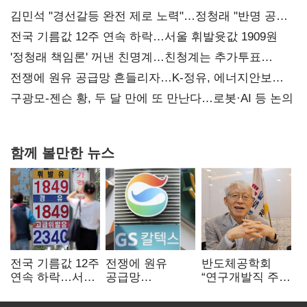
김민석 "경선갈등 완전 제로 노력"…정청래 "반명 공세
사과부터"
전국 기름값 12주 연속 하락…서울 휘발윳값 1909원
'정청래 책임론' 꺼낸 친명계…친청계는 추가투표
때리기
전쟁에 원유 공급망 흔들리자…K-정유, 에너지안보
핵심으로 재부상
구광모-젠슨 황, 두 달 만에 또 만난다…로봇·AI 등 논의
함께 볼만한 뉴스
전국 기름값 12주
전쟁에 원유
반도체공학회
연속 하락…서울
공급망
“연구개발직 주
휘발윳값 1909원
흔들리자…K-
52시간제
정유, 에너지안보
개선해야”