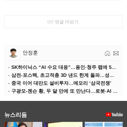
0/0
댓글 더보기
안정훈
SK하이닉스 “AI 수요 대응”…용인·청주 팹에 54조 투자
삼전-포스텍, 초고적층 3D 낸드 한계 돌파…성능·전력효율 개선
중국 이어 대만도 설비투자…메모리 ‘삼국전쟁’
구광모-젠슨 황, 두 달 만에 또 만난다…로봇·AI 등 논의
뉴스리듬