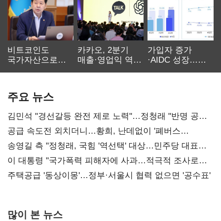
비트코인도
카카오, 2분기
가입자 증가
국가자산으로…'
매출·영업익 역대
·AIDC 성장…
보관·평가·처분'
최대…에이전트
SKT 2분기 성장
기준은 숙제
AI 수익화 관건
본궤도
주요 뉴스
김민석 "경선갈등 완전 제로 노력"…정청래 "반명 공세
사과부터"
공급 속도전 외치더니…황희, 난데없이 '폐버스
리모델링' 제안
송영길 측 "정청래, 국힘 '역선택' 대상…민주당 대표로
총선 지휘 못해"
이 대통령 "국가폭력 피해자에 사과…적극적 조사로
진실 밝혀야"
주택공급 '동상이몽'…정부·서울시 협력 없으면 '공수표'
많이 본 뉴스