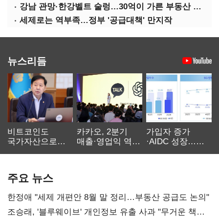
강남 관망·한강벨트 술렁…30억이 가른 부동산 민심
세제로는 역부족…정부 '공급대책' 만지작
뉴스리듬
비트코인도
카카오, 2분기
가입자 증가
국가자산으로…'
매출·영업익 역대
·AIDC 성장…
보관·평가·처분'
최대…에이전트
SKT 2분기 성장
기준은 숙제
AI 수익화 관건
본궤도
주요 뉴스
한정애 "세제 개편안 8월 말 정리…부동산 공급도 논의"
조승래, '블루웨이브' 개인정보 유출 사과 "무거운 책임