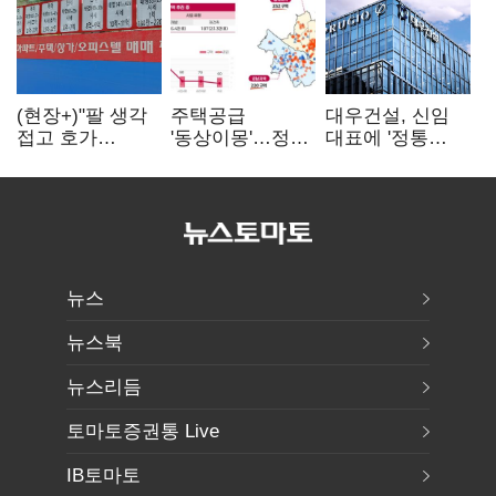
(현장+)"팔 생각
주택공급
대우건설, 신임
접고 호가
'동상이몽'…정부
대표에 '정통
높여요"…'덜
·서울시 협력
대우맨' 이강석
똘똘한 한 채'
없으면 '공수표'
부사장 내정
20억 키맞추기
뉴스
뉴스북
뉴스리듬
토마토증권통 Live
IB토마토