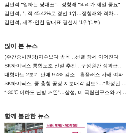
통감"
김민석 "일하는 당대표"…정청래 "의리가 제일 중요"
김민석, 누적 45.42%로 경선 1위…정청래와 격차
0.86%p(2보)
김민석, 제주·인천 당대표 경선서 '1위'(1보)
많이 본 뉴스
(주간증시전망)지수보다 종목…선별 장세 이어진다
SK하이닉스 통합노조 신설 추진…구성원간 성과급
불만 확산
대형마트 2분기 판매 9.4% 감소…홈플러스 사태 여파
SK하이닉스, 중 충칭 공장 지분매각 검토?…“확정된 바
없어”
“-30℃ 이하도 난방 거뜬”…삼성, 미 국립연구소와 개발
협력
함께 볼만한 뉴스