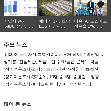
가입자 증가
배터리 3사, 호남
다음, AI 도입에도
·AIDC 성장…
ESS 시장서
점유율 2%…
SKT 2분기 성장
‘격돌’
에이전트
본궤도
차별화가 관건
주요 뉴스
'1400조' 국유자산 통합관리…반도체 넘어 주력산업
구조혁신
성기홍 "전월세난, 세금보단 수요·공급 문제"…닥공
시사
(정기여론조사)②당심·호남, 김민석-정청래 '초접전'
(정기여론조사)③2순위, 10명 중 4명 '송영길'…정청래
'한 자릿수'
(정기여론조사)④최고위원 최민희·박선원 '양강'…
서미화·이성윤·임미애 뒤이어
많이 본 뉴스