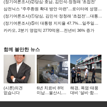
(정기여론조사)②당심·호남, 김민석-정청래 '초접전'
삼전닉스 “주주환원 확대 방안 마련”…로이터에 성명
보내
(정기여론조사)①당심, 김민석·정청래 '초접전'…대통령
지지도 '50% 아래로'(종합)
(정기여론조사)⑤이 대통령 지지율 47.7%…일주일
만에 다시 40%대
카카오, 2분기 영업익 2770억원…전년비 36% 증가
함께 볼만한 뉴스
(시론)의견
6년 치료비 8억
해경, 폭염·태풍
없습니다
미납…울산시,
대비 '설비·함정'
중증 외국인 환자
현장 안전점검
대응 매뉴얼