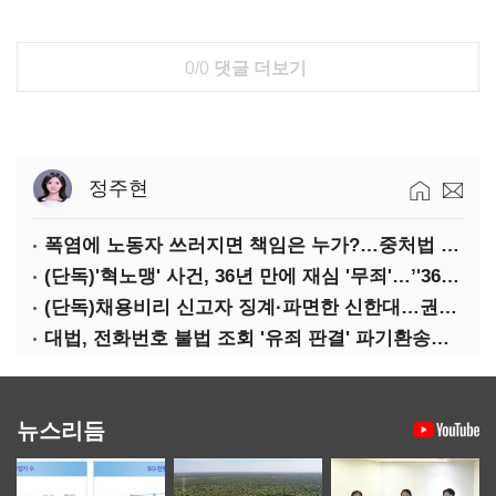
0/0
댓글 더보기
정주현
폭염에 노동자 쓰러지면 책임은 누가?…중처법 처벌될까?
(단독)'혁노맹' 사건, 36년 만에 재심 '무죄'…’'36시간 불법구금·자백강요' 인정
(단독)채용비리 신고자 징계·파면한 신한대…권익위 제동에도 갈등 계속
대법, 전화번호 불법 조회 '유죄 판결' 파기환송…검찰 탓?
뉴스리듬