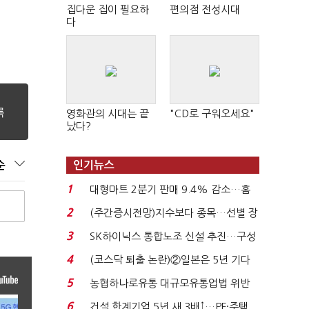
집다운 집이 필요하
편의점 전성시대
다
영화관의 시대는 끝
"CD로 구워오세요"
났다?
순
인기뉴스
1
대형마트 2분기 판매 9.4% 감소…홈
플러스 사태 여파...
2
(주간증시전망)지수보다 종목…선별 장
세 이어진다...
3
SK하이닉스 통합노조 신설 추진…구성
원 간 성과급 불...
4
(코스닥 퇴출 논란)②일본은 5년 기다
려주는데 우리는 ...
5
농협하나로유통 대규모유통업법 위반
적발…공정위, 과...
6
건설 한계기업 5년 새 3배↑…PF·주택