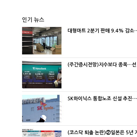
인기 뉴스
대형마트 2분기 판매 9.4% 감
(주간증시전망)지수보다 종목…선
SK하이닉스 통합노조 신설 추진…
(코스닥 퇴출 논란)②일본은 5년