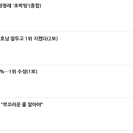
정청래 '초박빙'(종합)
 호남 앞두고 1위 지켰다(2보)
4%…1위 수성(1보)
 "부끄러운 줄 알아야"