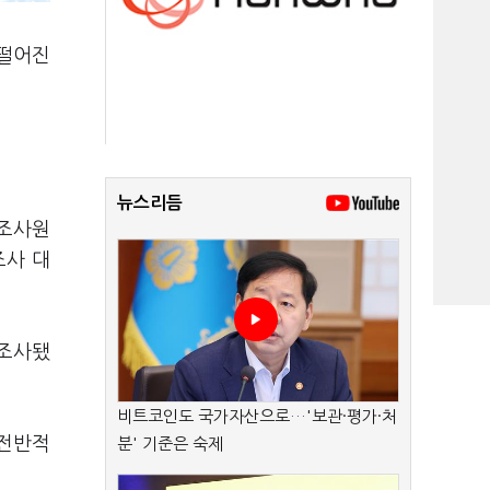
 떨어진
뉴스리듬
화조사원
조사 대
 조사됐
비트코인도 국가자산으로…'보관·평가·처
'전반적
분' 기준은 숙제