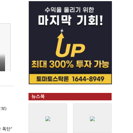
찰
뉴스북
2보)
 폭탄"