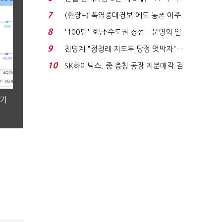
침체에 재무 ...
7
(현장+)'폭염중대경보'에도 농촌 이주
노동자는 강행군…'야...
8
'100만' 호남·수도권 경선…운명의 일
주일
9
친명계 "정청래 지도부 당정 엇박자"…
친청계 "신천지 오...
10
SK하이닉스, 중 충칭 공장 지분매각 검
토?…“확정된 바...
분기