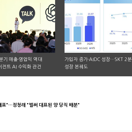
2분기 매출·영업익 역대
가입자 증가·AIDC 성장…SKT 2
전트 AI 수익화 관건
성장 본궤도
대표"…정청래 "벌써 대표된 양 당직 배분"