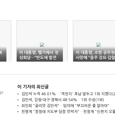
복
이 대통령, 벨기에서 정
이 대통령, 소방 공무원
상회담…"반도체 발전
사망에 "음주 강요·감
혜택 함께"
묵살, 최대치 문책"
이 기자의 최신글
다!
김민석 누적 46.01%…'격전지' 호남 앞두고 1위 지켰다(
김민석, 강원·대구·경북서 48.54%…1위 수성(1보)
최민희 "골리앗 김민석"…임미애 "부끄러운 줄 알아야"
친명계 "정청래 지도부 당정 엇박자"…친청계 "신천지 오물