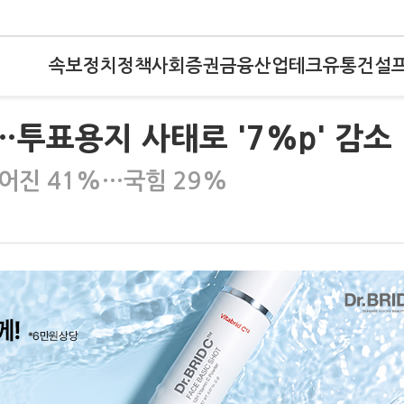
속보
정치
정책
사회
증권
금융
산업
테크
유통
건설
…투표용지 사태로 '7%p' 감소
떨어진 41%…국힘 29%