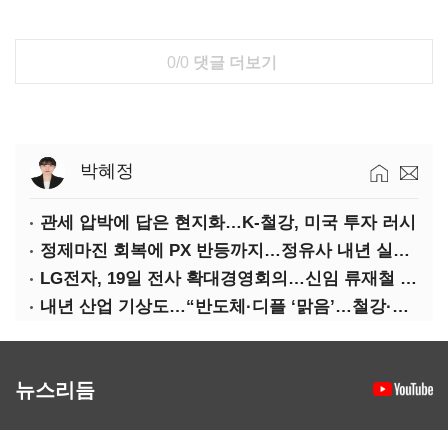
0/0
댓글 더보기
박혜정
관세 압박에 답은 현지화…K-철강, 미국 투자 러시
정제마진 회복에 PX 반등까지…정유사 내년 실적 기대
LG전자, 19일 전사 확대경영회의…신임 류재철 사장 주관
내년 산업 기상도…“반도체·디플 ‘맑음’…철강·석화 ‘흐림’”
뉴스리듬