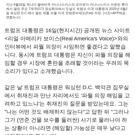
지난 6월16일 캐나다 앨버타주 카나나스키스의 포머로이 카나나스키스 마운틴 롯지
에서 열린 주요 7개국(G7) 정상회의에서 도널드 트럼프 미국 대통령과 2025년 6월2
일 워싱턴 D.C.에서 열린 제롬 파월 미국 연방준비제도(Fed) 의장. (사진=AFP제공,
연합뉴스)
트럼프 대통령은 16일(현지시간) 공개된 뉴스 사이트
<리얼 아메리카 보이스(Real America's Voice)>와의
인터뷰에서 파월 의장이 사임하면 좋겠다고 말했습
니다. 동시에 트럼프 대통령은 자신이 파월 의장을 해
임할 경우 시장에 혼란을 초래할 것이라는 우려의 목
소리가 있다고 소개했습니다.
같은 날 트럼프 대통령은 워싱턴 D.C. 백악관 집무실
에서 취재진과 만난 자리에서도 '파월 의장 해임을 고
려하고 있느냐'는 취재진의 질문을 받았는데요. 그는
"나는 어떤 것도 배제하지 않는다"고 답한 뒤 "그러나
그가 (연준 건물 보수를 둘러싼) 사기로 물러나야 하
는 상황이 아니라면 (해임할) 가능성은 매우 낮다고