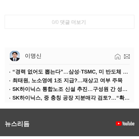
0/0
댓글 더보기
이명신
“경력 없어도 뽑는다”…삼성·TSMC, 미 반도체 인재 쟁탈전
최태원, 노소영에 1조 지급?…재상고 여부 주목
SK하이닉스 통합노조 신설 추진…구성원 간 성과급 불만 확산
SK하이닉스, 중 충칭 공장 지분매각 검토?…“확정된 바 없어”
뉴스리듬