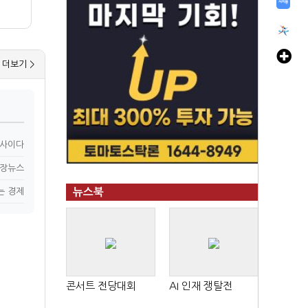
더보기 >
n사이다
장뉴스
는 경제
뉴스북
콘서트 전당대회
AI 인재 쟁탈전