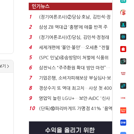
인기뉴스
1
(정기여론조사)②당심·호남, 김민석-정
청래 '초접전'...
2
삼성 Z8 역대급 ‘흥행’에 애플 반격 주
목…9월 ‘폴...
3
(정기여론조사)①당심, 김민석·정청래
'초접전'…대통령 ...
4
세제개편에 ‘불안·불만’…오세훈 "전월
세 구하기 더 ...
5
(SPC 민낯)④솜방망이 처벌에 식품위
생법 위반 반복...
보기 >
6
삼전닉스 “주주환원 확대 방안 마련”…
로이터에 성명...
7
기업은행, 소비자피해보상 부실심사·보
이스피싱 공시 ...
8
경상수지 또 역대 최고치…사상 첫 400
억달러에 '3% 성...
9
영업익 늘린 LGU+…보안·AIDC '신사
업 드라이브'...
10
(단독)⑩파리바게뜨 가맹점 41% '용역
제빵기사 없어'…고...