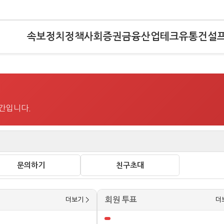
속보
정치
정책
사회
증권
금융
산업
테크
유통
건설
공간입니다.
문의하기
친구초대
회원 투표
더보기 >
더