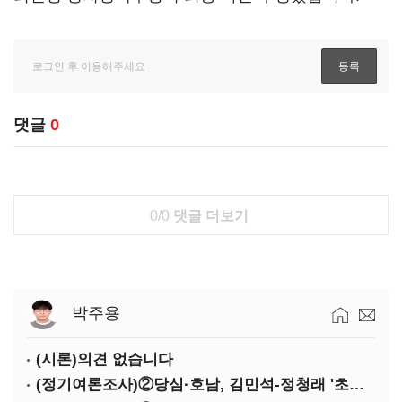
댓글
0
0/0
댓글 더보기
박주용
(시론)의견 없습니다
(정기여론조사)②당심·호남, 김민석-정청래 '초접전'