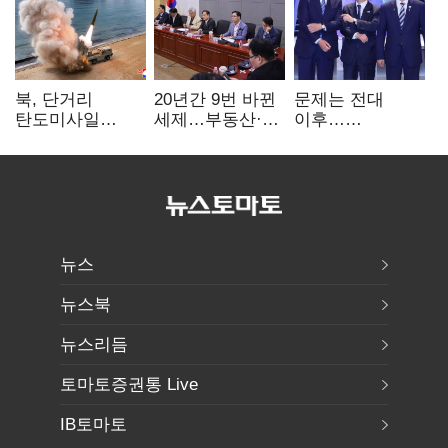
북, 단거리
20년간 9번 바뀐
문제는 전대
탄도미사일
세제…부동산·
이후…
발사…안보실
상속세만
선호투표제로
"즉각 중단 촉구"
건드렸다
뒤집힐 땐
'지지층 불복'
뉴스
뉴스북
뉴스리듬
토마토증권통 Live
IB토마토