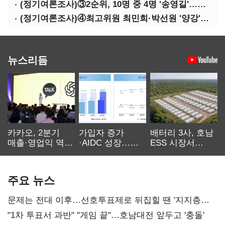
(정기여론조사)③2순위, 10명 중 4명 '송영길'…정청래 '한 자릿수'
(정기여론조사)④최고위원 최민희·박선원 '양강'…서미화·이성윤·임미애 뒤이어
뉴스리듬
카카오, 2분기
가입자 증가
배터리 3사, 호남
매출·영업익 역대
·AIDC 성장…
ESS 시장서
최대…에이전트
SKT 2분기 성장
‘격돌’
AI 수익화 관건
본궤도
주요 뉴스
문제는 전대 이후…선호투표제로 뒤집힐 땐 '지지층
불복'
"1차 투표서 과반" "게임 끝"…호남대전 앞두고 '충돌'