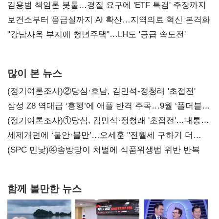
김용범 책임론 봇물…경질 요구에 'ETF 특검' 주장까지
보건소부터 응급실까지 AI 확산…지역의료 혁신 본격화
"강남사옥 부지에 청년주택"…LH도 '공급 속도전'
많이 본 뉴스
(정기여론조사)②당심·호남, 김민석-정청래 '초접전'
삼성 Z8 역대급 ‘흥행’에 애플 반격 주목…9월 ‘폴더블
대전’
(정기여론조사)①당심, 김민석·정청래 '초접전'…대통령
지지도 '50% 아래로'(종합)
세제개편에 ‘불안·불만’…오세훈 "전월세 구하기 더
힘들어질 것"
(SPC 민낯)④솜방망이 처벌에 식품위생법 위반 반복
함께 볼만한 뉴스