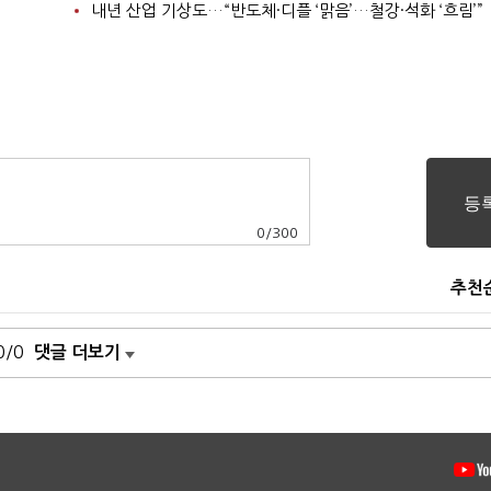
내년 산업 기상도…“반도체·디플 ‘맑음’…철강·석화 ‘흐림’”
0
/
300
추천
0/0
댓글 더보기