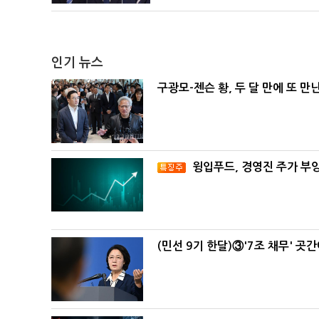
인기 뉴스
구광모-젠슨 황, 두 달 만에 또 만
윙입푸드, 경영진 주가 부
(민선 9기 한달)③'7조 채무' 곳