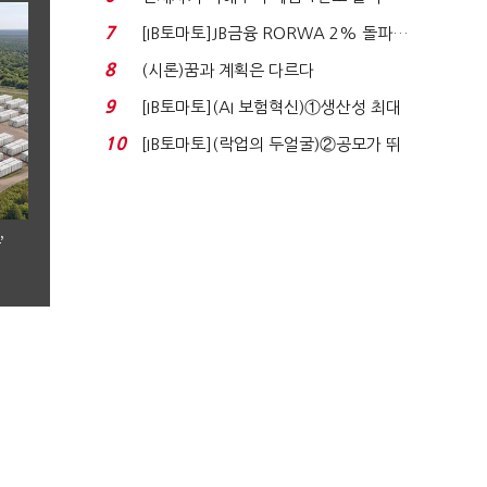
누적 피해자 4만2...
7
[IB토마토]JB금융 RORWA 2% 돌파…
실적 견인은 은행 ...
8
(시론)꿈과 계획은 다르다
9
[IB토마토](AI 보험혁신)①생산성 최대
80% 개선…현실...
10
[IB토마토](락업의 두얼굴)②공모가 뛰
자 첫날 매도…FI ...
’