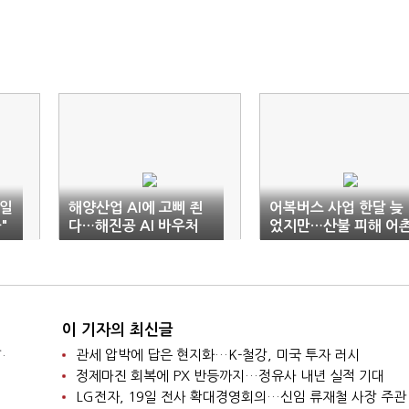
"일
해양산업 AI에 고삐 죈
어복버스 사업 한달 늦
"
다…해진공 AI 바우처
었지만…산불 피해 어
사업 '관건'
에 '단비'
이 기자의 최신글
.
관세 압박에 답은 현지화…K-철강, 미국 투자 러시
정제마진 회복에 PX 반등까지…정유사 내년 실적 기대
LG전자, 19일 전사 확대경영회의…신임 류재철 사장 주관