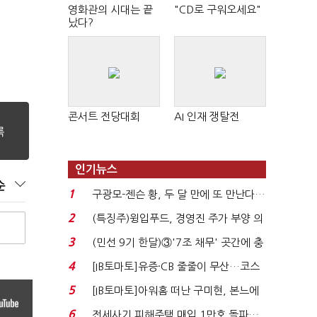
영화관의 시대는 끝
"CD로 구워오세요"
났다?
콘서트 전당대회
AI 인재 쟁탈전
인기뉴스
순
1
구광모-젠슨 황, 두 달 만에 또 만난다…
로봇·AI 등 논...
2
(특징주)윙입푸드, 경영진 주가 부양 의
지에 상한가...
3
(민선 9기 한달)③'7조 채무' 곳간에 충
격…추미애, 20년...
4
[IB토마토]유증·CB 줄줄이 무산…코스
닥 벌점 급증에 ...
5
[IB토마토]아워홈 떠난 구미현, 본느에
340억 베팅…가...
6
전세사기 피해주택 매입 1만호 돌파…