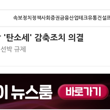
속보
정치
정책
사회
증권
금융
산업
테크
유통
건설
 '탄소세' 감축조치 의결
 선박 규제