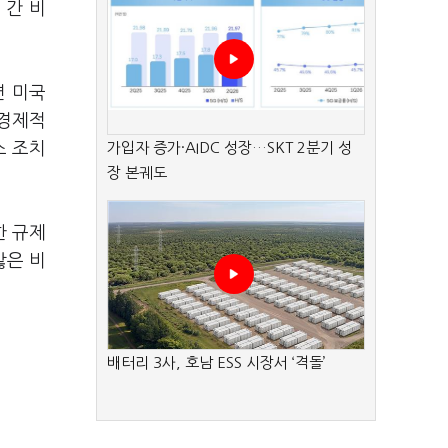
 간 비
면 미국
 경제적
스 조치
가입자 증가·AIDC 성장…SKT 2분기 성
장 본궤도
한 규제
않은 비
배터리 3사, 호남 ESS 시장서 ‘격돌’