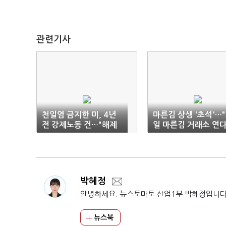
관련기사
천일염 금지한 미, 4년
마른김 상생 '초석'…
전 강제노동 건…"해제
일 마른김 거래소 연다
신속 지원"
박혜정
안녕하세요. 뉴스토마토 산업1부 박혜정입니다
뉴스북