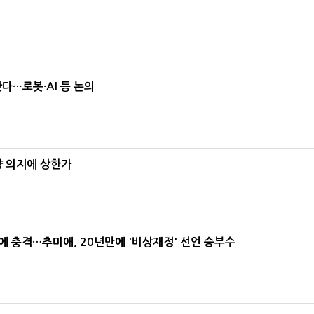
난다…로봇·AI 등 논의
양 의지에 상한가
간에 충격…추미애, 20년만에 '비상재정' 선언 승부수