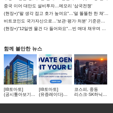
중국 이어 대만도 설비투자…메모리 ‘삼국전쟁’
(현장+)"팔 생각 접고 호가 높여요"…'덜 똘똘한 한 채'
20억 키맞추기
비트코인도 국가자산으로…'보관·평가·처분' 기준은
숙제
(현장+)"12일엔 물건 다 들어와요"…빈 매대 채우며 문
연 홈플러스
함께 볼만한 뉴스
[IB토마토]
[IB토마토]
코스피, 중동
(공시톺아보기)
(유증레이다)
리스크·SK하닉
수주 공시, 왜
툴젠, 조달액
5% 급락에
바로 매출로
3분의 1 토막…
뒷걸음
잡히지 않을까
특허소송