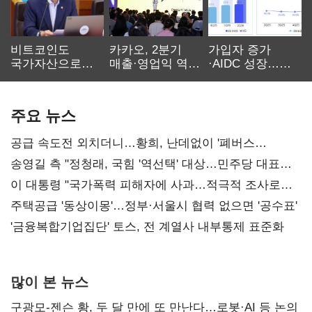
비트코인도
카카오, 2분기
가입자 증가
국가자산으로…'
매출·영업익 역대
·AIDC 성장…
보관·평가·처분'
최대…에이전트
SKT 2분기 성장
기준은 숙제
AI 수익화 관건
본궤도
주요 뉴스
공급 속도전 외치더니…황희, 난데없이 '폐버스
리모델링' 제안
송영길 측 "정청래, 국힘 '역선택' 대상…민주당 대표로
총선 지휘 못해"
이 대통령 "국가폭력 피해자에 사과…적극적 조사로
진실 밝혀야"
주택공급 '동상이몽'…정부·서울시 협력 없으면 '공수표'
'금융복합기업집단' 토스, 전 계열사 내부통제 표준화
많이 본 뉴스
구광모-젠슨 황, 두 달 만에 또 만난다…로봇·AI 등 논의