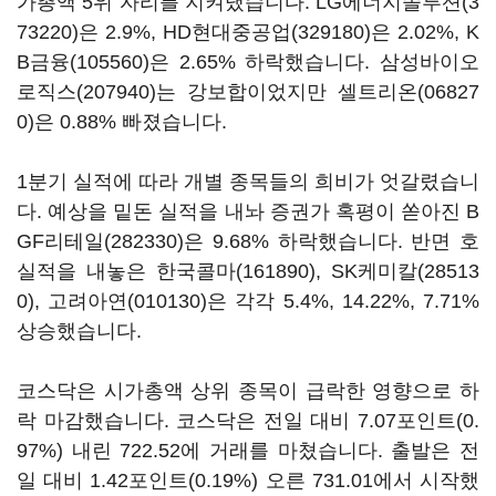
가총액 5위 자리를 지켜냈습니다.
LG에너지솔루션(3
73220)
은 2.9%,
HD현대중공업(329180)
은 2.02%,
K
B금융(105560)
은 2.65% 하락했습니다.
삼성바이오
로직스(207940)
는 강보합이었지만
셀트리온(06827
0)
은 0.88% 빠졌습니다.
1분기 실적에 따라 개별 종목들의 희비가 엇갈렸습니
다. 예상을 밑돈 실적을 내놔 증권가 혹평이 쏟아진
B
GF리테일(282330)
은 9.68% 하락했습니다. 반면 호
실적을 내놓은
한국콜마(161890)
,
SK케미칼(28513
0)
,
고려아연(010130)
은 각각 5.4%, 14.22%, 7.71%
상승했습니다.
코스닥은 시가총액 상위 종목이 급락한 영향으로 하
락 마감했습니다. 코스닥은 전일 대비 7.07포인트(0.
97%) 내린 722.52에 거래를 마쳤습니다. 출발은 전
일 대비 1.42포인트(0.19%) 오른 731.01에서 시작했