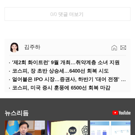
0/0
댓글 더보기
김주하
'제2회 화이트런' 9월 개최…취약계층 소녀 지원
코스피, 장 초반 상승세…6400선 회복 시도
얼어붙은 IPO 시장…증권사, 하반기 '대어 전쟁' 기대
코스피, 미국 증시 훈풍에 6500선 회복 마감
뉴스리듬