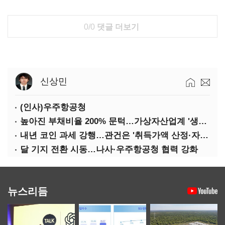
0/0
댓글 더보기
신상민
(인사)우주항공청
높아진 부채비율 200% 문턱…가상자산업계 '생존 시험대'
내년 코인 과세 강행…관건은 '취득가액 산정·자산 이동'
달 기지 전환 시동…나사·우주항공청 협력 강화
뉴스리듬