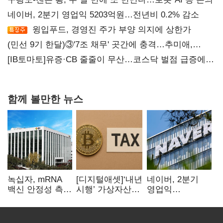
네이버, 2분기 영업익 5203억원…전년비 0.2% 감소
윙입푸드, 경영진 주가 부양 의지에 상한가
(민선 9기 한달)③'7조 채무' 곳간에 충격…추미애,
20년만에 '비상재정' 선언 승부수
[IB토마토]유증·CB 줄줄이 무산…코스닥 벌점 급증에
상폐 압박
함께 볼만한 뉴스
녹십자, mRNA
[디지털애셋]‘내년
네이버, 2분기
백신 안정성 측정
시행’ 가상자산
영업익
기술 확보
과세, 연말 국회
5203억원…
문턱 넘을까
전년비 0.2%
감소