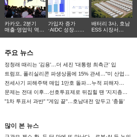
카카오, 2분기
가입자 증가
배터리 3사, 호남
매출·영업익 역대
·AIDC 성장…
ESS 시장서
최대…에이전트
SKT 2분기 성장
‘격돌’
AI 수익화 관건
본궤도
주요 뉴스
정청래 때리는 '김용'…더 세진 '대통령 최측근' 입
트럼프, 폴리실리콘 파생상품에 15% 관세…"미 산업
재건"
전세사기 피해주택 매입 1만호 돌파…누적 피해자
4만278명
문제는 전대 이후…선호투표제로 뒤집힐 땐 '지지층
불복'
"1차 투표서 과반" "게임 끝"…호남대전 앞두고 '충돌'
많이 본 뉴스
구광모-젠슨 황, 두 달 만에 또 만난다…로봇·AI 등 논의