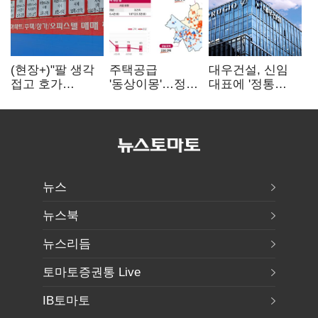
(현장+)"팔 생각
주택공급
대우건설, 신임
접고 호가
'동상이몽'…정부
대표에 '정통
높여요"…'덜
·서울시 협력
대우맨' 이강석
똘똘한 한 채'
없으면 '공수표'
부사장 내정
20억 키맞추기
뉴스
뉴스북
뉴스리듬
토마토증권통 Live
IB토마토