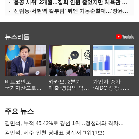
'올공 시위' 2개월…집회 인원 줄었지만 체육관 봉쇄 계속
'신림동·서현역 칼부림' 뒤엔 기동순찰대…'장윤기 은폐·조작' 후엔 내부비리수사대
뉴스리듬
비트코인도
카카오, 2분기
가입자 증가
국가자산으로…'
매출·영업익 역대
·AIDC 성장…
보관·평가·처분'
최대…에이전트
SKT 2분기 성장
기준은 숙제
AI 수익화 관건
본궤도
주요 뉴스
김민석, 누적 45.42%로 경선 1위…정청래와 격차
0.86%p(2보)
김민석, 제주·인천 당대표 경선서 '1위'(1보)