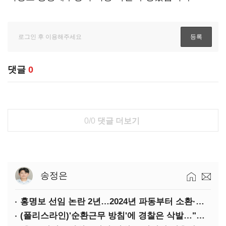
댓글
0
0/0
댓글 더보기
송정은
홍명보 선임 논란 2년…2024년 파동부터 소환·압색까지
(폴리스라인)'순환근무 방침'에 경찰은 삭발…"베테랑·수사력 보강 먼저"