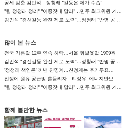
공세 멈춘 김민석…정청래 "갈등은 제가 수습"
"팀 정청래 정리" "이중잣대 말라"…민주 최고위원 계파
다툼 격화
김민석 "경선갈등 완전 제로 노력"…정청래 "반명 공세
사과부터"
많이 본 뉴스
전국 기름값 12주 연속 하락…서울 휘발윳값 1909원
김민석 "경선갈등 완전 제로 노력"…정청래 "반명 공세
사과부터"
'정청래 책임론' 꺼낸 친명계…친청계는 추가투표
때리기
전쟁에 원유 공급망 흔들리자…K-정유, 에너지안보
핵심으로 재부상
"팀 정청래 정리" "이중잣대 말라"…민주 최고위원 계파
다툼 격화
함께 볼만한 뉴스