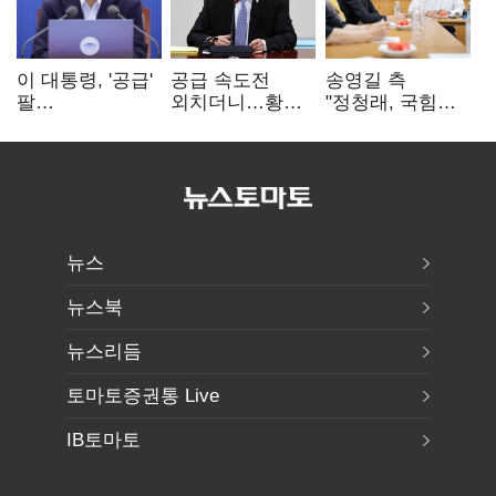
이 대통령, '공급'
공급 속도전
송영길 측
팔
외치더니…황희,
"정청래, 국힘
걷어붙였는데…
난데없이 '폐버스
'역선택' 대상…
여 내부선
리모델링' 제안
민주당 대표로
'부동산
총선 지휘 못해"
망언'(종합)
뉴스
뉴스북
뉴스리듬
토마토증권통 Live
IB토마토