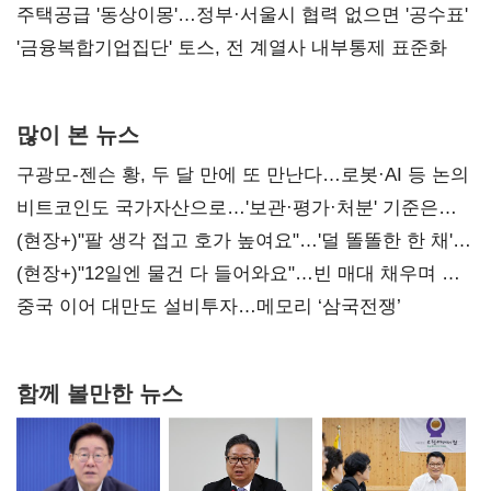
진실 밝혀야"
주택공급 '동상이몽'…정부·서울시 협력 없으면 '공수표'
'금융복합기업집단' 토스, 전 계열사 내부통제 표준화
많이 본 뉴스
구광모-젠슨 황, 두 달 만에 또 만난다…로봇·AI 등 논의
비트코인도 국가자산으로…'보관·평가·처분' 기준은
숙제
(현장+)"팔 생각 접고 호가 높여요"…'덜 똘똘한 한 채'
20억 키맞추기
(현장+)"12일엔 물건 다 들어와요"…빈 매대 채우며 문
연 홈플러스
중국 이어 대만도 설비투자…메모리 ‘삼국전쟁’
함께 볼만한 뉴스