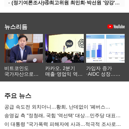
(정기여론조사)④최고위원 최민희·박선원 '양강'…서미화·이성윤·임미애 뒤이어
뉴스리듬
비트코인도
카카오, 2분기
가입자 증가
국가자산으로…'
매출·영업익 역대
·AIDC 성장…
보관·평가·처분'
최대…에이전트
SKT 2분기 성장
기준은 숙제
AI 수익화 관건
본궤도
주요 뉴스
공급 속도전 외치더니…황희, 난데없이 '폐버스
리모델링' 제안
송영길 측 "정청래, 국힘 '역선택' 대상…민주당 대표로
총선 지휘 못해"
이 대통령 "국가폭력 피해자에 사과…적극적 조사로