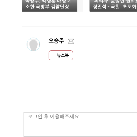
국방부, 박정훈 대령 기
'피의자' 윤상현·원희
소한 국방부 검찰단장
정진석…국힘 '초토화
직무배제
오승주
뉴스북