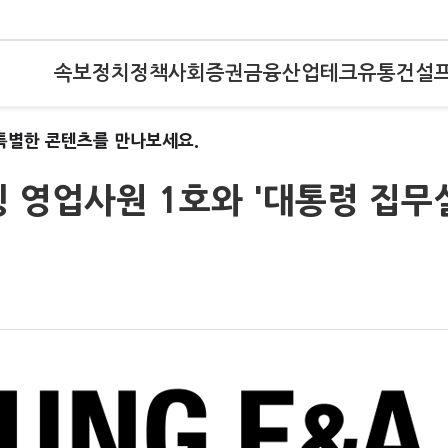
속보
정치
정책
사회
증권
금융
산업
테크
유통
건설
특별한 콘텐츠를 만나보세요.
 영업사원 1호와 '대통령 집무