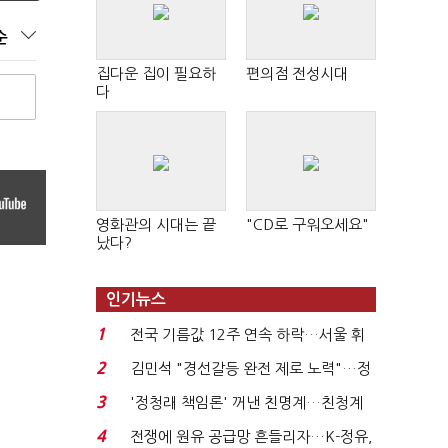
순
집다운 집이 필요하
편의점 전성시대
다
영화관의 시대는 끝
"CD로 구워오세요"
났다?
인기뉴스
1
전국 기름값 12주 연속 하락…서울 휘
발윳값 1909원...
2
김민석 "경선갈등 완전 제로 노력"…정
청래 "반명 공세 사...
3
'정청래 책임론' 꺼낸 친명계…친청계
는 추가투표 때리기...
4
전쟁에 원유 공급망 흔들리자…K-정유,