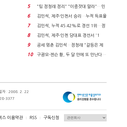
에너지안보 핵심...
5
"팀 정청래 정리" "이중잣대 말라"…민
주 최고위원 계파 다...
6
김민석, 제주·인천서 승리…누적 득표율
'1위 탈환'(종합)...
7
김민석, 누적 45.42%로 경선 1위…정
청래와 격차 0.86%p(...
8
김민석, 제주·인천 당대표 경선서 '1
위'(1보)...
9
공세 멈춘 김민석…정청래 "갈등은 제
가 수습"
10
구광모-젠슨 황, 두 달 만에 또 만난다…
로봇·AI 등 논...
 2008. 2. 22
28-3377
비스 이용약관
RSS
구독신청
I
I