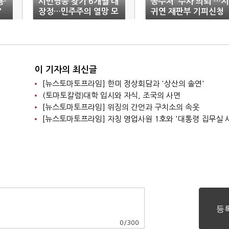
룡·
시민영웅 찾기 6개월 대
공수처 '수사 의뢰'…지
'
장정…민주주의 열망 모
귀연 재판부 기피신청
았다
현실화 가능성은?
이 기자의 최신글
[뉴스토마토프라임] 한미 정상회담과 '상산의 솔연'
(토마토칼럼)대학 입시와 자식, 조국의 사면
[뉴스토마토프라임] 위징의 간언과 구치소의 속옷
[뉴스토마토프라임] 자칭 영업사원 1호와 '대통령 집무실 
0
/
300