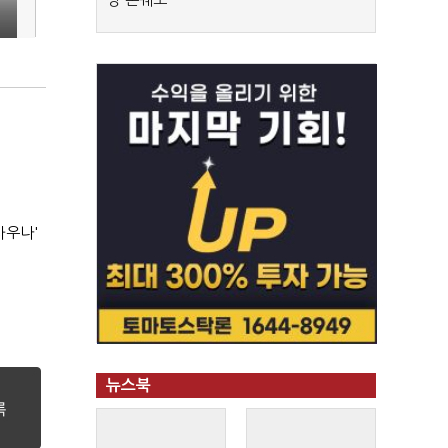
사우나'
뉴스북