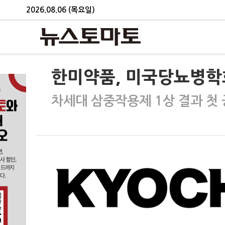
2026.08.06 (목요일)
한미약품, 미국당뇨병학
차세대 삼중작용제 1상 결과 첫