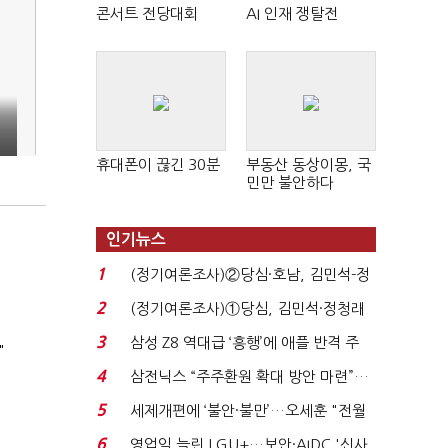
콘서트 전당대회
AI 인재 쟁탈전
휴대폰이 끊긴 30분
부동산 동상이몽, 국
민만 불안하다
인기뉴스
1
(정기여론조사)②당심·호남, 김민석-정
청래 '초접전'...
2
(정기여론조사)①당심, 김민석·정청래
'초접전'…대통령 ...
3
삼성 Z8 역대급 ‘흥행’에 애플 반격 주
"
목…9월 ‘폴...
4
삼전닉스 “주주환원 확대 방안 마련”…
로이터에 성명...
5
세제개편에 ‘불안·불만’…오세훈 "전월
세 구하기 더 ...
6
영업익 늘린 LGU+…보안·AIDC '신사