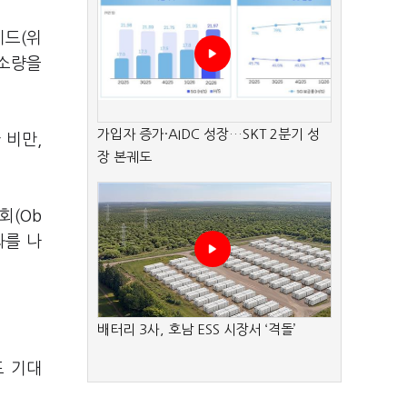
이드(위
감소량을
가입자 증가·AIDC 성장…SKT 2분기 성
 비만,
장 본궤도
회(Ob
과를 나
배터리 3사, 호남 ESS 시장서 ‘격돌’
도 기대