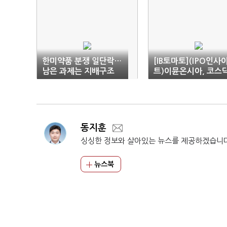
한미약품 분쟁 일단락…
[IB토마토](IPO인사
남은 과제는 지배구조
트)이뮨온시아, 코스
안정화
도전…유한양행 '네임
류' 통할까
동지훈
싱싱한 정보와 살아있는 뉴스를 제공하겠습니
뉴스북