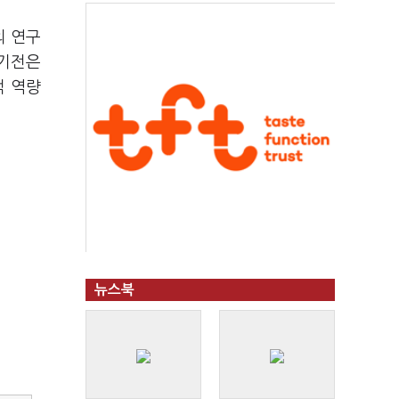
의 연구
 기전은
적 역량
뉴스북