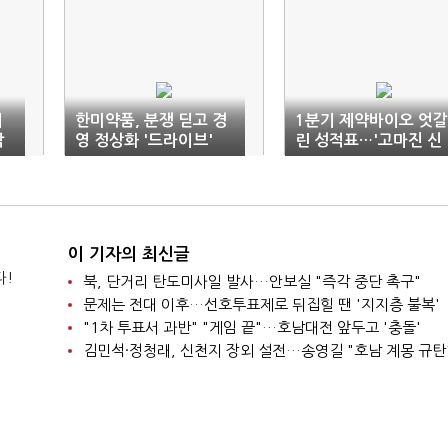
이
한미약품, 분쟁 딛고 경
1분기 제약바이오 엇갈
닥
영 정상화 '드라이브'
린 성적표…'고마진 신
밸
약'이 갈랐다
이 기자의 최신글
다!
북, 단거리 탄도미사일 발사…안보실 "즉각 중단 촉구"
문제는 전대 이후…선호투표제로 뒤집힐 땐 '지지층 불복'
"1차 투표서 과반" "게임 끝"…호남대전 앞두고 '충돌'
김민석·정청래, 신천지 장외 설전…송영길 "호남 계몽 규탄