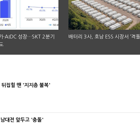
·AIDC 성장…SKT 2분기
배터리 3사, 호남 ESS 시장서 ‘격돌
도
뒤집힐 땐 '지지층 불복'
호남대전 앞두고 '충돌'