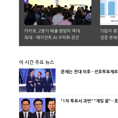
카카오, 2분기 매출·영업익 역대
가입자 증가
최대…에이전트 AI 수익화 관건
성장 본궤
이 시간 주요 뉴스
문제는 전대 이후…선호투표제로 
"1차 투표서 과반" "게임 끝"…