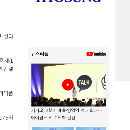
구 성과
뉴스리듬
용제(L
연구 결
한미약품
카카오, 2분기 매출·영업익 역대 최대…
275와
에이전트 AI 수익화 관건