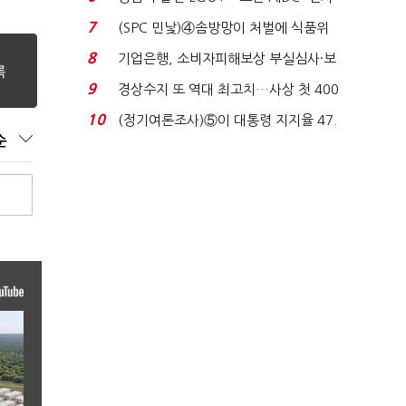
업 드라이브'...
7
(SPC 민낯)④솜방망이 처벌에 식품위
생법 위반 반복...
8
기업은행, 소비자피해보상 부실심사·보
이스피싱 공시 ...
9
경상수지 또 역대 최고치…사상 첫 400
억달러에 '3% 성...
10
(정기여론조사)⑤이 대통령 지지율 47.
순
7%…일주일 만에 ...