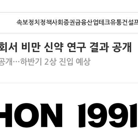
속보
정치
정책
사회
증권
금융
산업
테크
유통
건설
회서 비만 신약 연구 결과 공개
 공개…하반기 2상 진입 예상