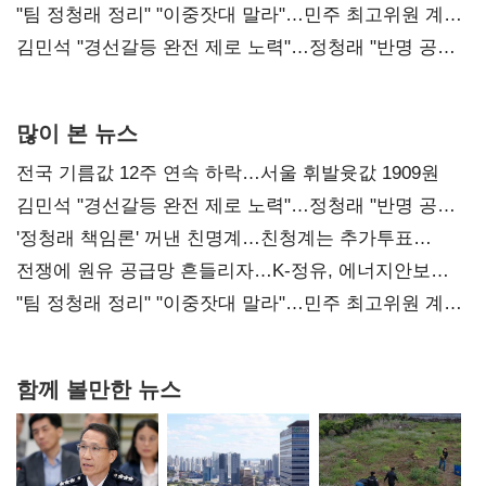
"팀 정청래 정리" "이중잣대 말라"…민주 최고위원 계파
다툼 격화
김민석 "경선갈등 완전 제로 노력"…정청래 "반명 공세
사과부터"
많이 본 뉴스
전국 기름값 12주 연속 하락…서울 휘발윳값 1909원
김민석 "경선갈등 완전 제로 노력"…정청래 "반명 공세
사과부터"
'정청래 책임론' 꺼낸 친명계…친청계는 추가투표
때리기
전쟁에 원유 공급망 흔들리자…K-정유, 에너지안보
핵심으로 재부상
"팀 정청래 정리" "이중잣대 말라"…민주 최고위원 계파
다툼 격화
함께 볼만한 뉴스