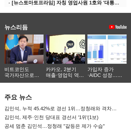
[뉴스토마토프라임] 자칭 영업사원 1호와 '대통령 집무실 사우나'
뉴스리듬
비트코인도
카카오, 2분기
가입자 증가
국가자산으로…'
매출·영업익 역대
·AIDC 성장…
보관·평가·처분'
최대…에이전트
SKT 2분기 성장
기준은 숙제
AI 수익화 관건
본궤도
주요 뉴스
김민석, 누적 45.42%로 경선 1위…정청래와 격차
0.86%p(2보)
김민석, 제주·인천 당대표 경선서 '1위'(1보)
공세 멈춘 김민석…정청래 "갈등은 제가 수습"