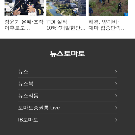
장윤기 은폐·조작
'FDI 실적
해경, 양귀비·
이후로도
10%'·'개발현안
대마 집중단속…
정보유출·
산적'…
4개월 동안
내부비위…경찰
인천경제청장
249명 검거
신뢰는 어디에
구원투수 찾기
뉴스
뉴스북
뉴스리듬
토마토증권통 Live
IB토마토