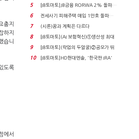
340억 베팅…가...
5
[IB토마토]JB금융 RORWA 2% 돌파…
실적 견인은 은행 ...
6
전세사기 피해주택 매입 1만호 돌파…
누적 피해자 4만2...
 요충지
7
(시론)꿈과 계획은 다르다
복잡하지
8
[IB토마토](AI 보험혁신)①생산성 최대
조했습니
80% 개선…현실...
9
[IB토마토](락업의 두얼굴)②공모가 뛰
자 첫날 매도…FI ...
10
[IB토마토]HD현대엔솔, '한국판 IRA'
수혜 부상…세액공...
 있도록
시점에서