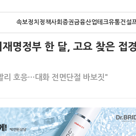
속보
정치
정책
사회
증권
금융
산업
테크
유통
건설
이재명정부 한 달, 고요 찾은 접
 빨리 호응…대화 전면단절 바보짓"