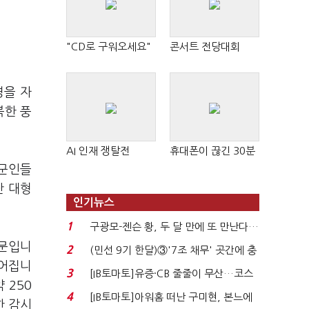
"CD로 구워오세요"
콘서트 전당대회
경을 자
북한 풍
AI 인재 쟁탈전
휴대폰이 끊긴 30분
 군인들
난 대형
인기뉴스
1
구광모-젠슨 황, 두 달 만에 또 만난다…
로봇·AI 등 논...
때문입니
2
(민선 9기 한달)③'7조 채무' 곳간에 충
이어집니
격…추미애, 20년...
3
[IB토마토]유증·CB 줄줄이 무산…코스
 250
닥 벌점 급증에 ...
4
[IB토마토]아워홈 떠난 구미현, 본느에
한 감시