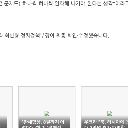
은 문제도) 하나씩 하나씩 완화해 나가야 한다는 생각"이라
라 최신형 정치정책부장이 최종 확인·수정했습니다.
…
"관세협상, 8일까지 어
우크라 "북, 러시아에 
’
렵다"…한·미 '평행선'
대 3만명 추가 파병할