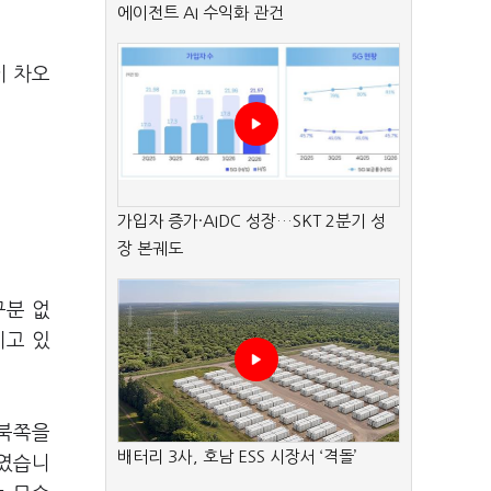
에이전트 AI 수익화 관건
이 차오
가입자 증가·AIDC 성장…SKT 2분기 성
장 본궤도
구분 없
키고 있
 북쪽을
배터리 3사, 호남 ESS 시장서 ‘격돌’
보였습니