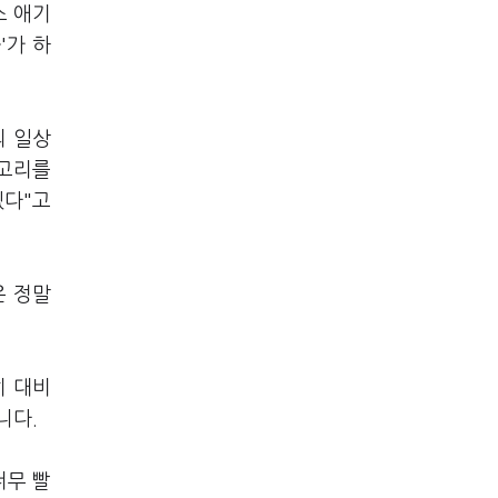
스 애기
'가 하
의 일상
 고리를
겠다"고
은 정말
히 대비
니다.
너무 빨