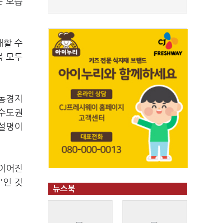
는 모습
개할 수
북 모두
 농경지
 수도권
 설명이
 이어진
'인 것
뉴스북