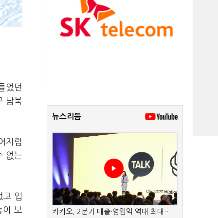
만들었던
구 남북
뉴스리듬
 어지럽
수 없는
었고 입
습이 보
카카오, 2분기 매출·영업익 역대 최대…