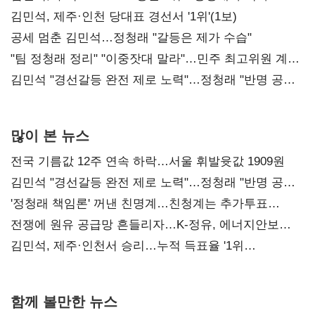
0.86%p(2보)
김민석, 제주·인천 당대표 경선서 '1위'(1보)
공세 멈춘 김민석…정청래 "갈등은 제가 수습"
"팀 정청래 정리" "이중잣대 말라"…민주 최고위원 계파
다툼 격화
김민석 "경선갈등 완전 제로 노력"…정청래 "반명 공세
사과부터"
많이 본 뉴스
전국 기름값 12주 연속 하락…서울 휘발윳값 1909원
김민석 "경선갈등 완전 제로 노력"…정청래 "반명 공세
사과부터"
'정청래 책임론' 꺼낸 친명계…친청계는 추가투표
때리기
전쟁에 원유 공급망 흔들리자…K-정유, 에너지안보
핵심으로 재부상
김민석, 제주·인천서 승리…누적 득표율 '1위
탈환'(종합)
함께 볼만한 뉴스