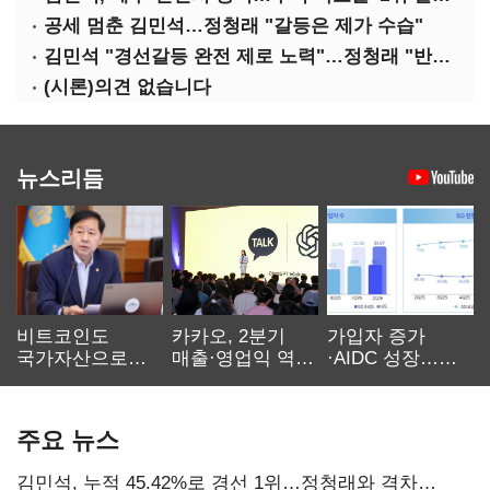
공세 멈춘 김민석…정청래 "갈등은 제가 수습"
김민석 "경선갈등 완전 제로 노력"…정청래 "반명 공세 사과부터"
(시론)의견 없습니다
뉴스리듬
비트코인도
카카오, 2분기
가입자 증가
국가자산으로…'
매출·영업익 역대
·AIDC 성장…
보관·평가·처분'
최대…에이전트
SKT 2분기 성장
기준은 숙제
AI 수익화 관건
본궤도
주요 뉴스
김민석, 누적 45.42%로 경선 1위…정청래와 격차