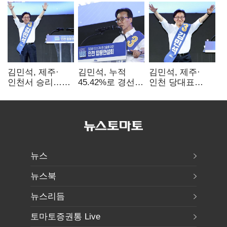
김민석, 제주·
김민석, 누적
김민석, 제주·
인천서 승리…
45.42%로 경선
인천 당대표
누적 득표율 '1위
1위…정청래와
경선서 '1위'(1보)
탈환'(종합)
격차
0.86%p(2보)
뉴스
뉴스북
뉴스리듬
토마토증권통 Live