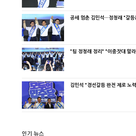
공세 멈춘 김민석…정청래 "갈등
"팀 정청래 정리" "이중잣대 말
김민석 "경선갈등 완전 제로 노력
인기 뉴스