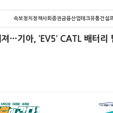
속보
정치
정책
사회
증권
금융
산업
테크
유통
건설
…기아, ‘EV5’ CATL 배터리