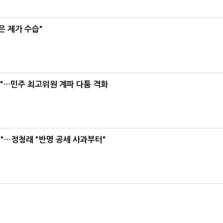
은 제가 수습"
라"…민주 최고위원 계파 다툼 격화
"…정청래 "반명 공세 사과부터"