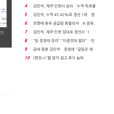
는 추가투표 때리기...
4
김민석, 제주·인천서 승리…누적 득표율
'1위 탈환'(종합)...
5
김민석, 누적 45.42%로 경선 1위…정
청래와 격차 0.86%p(...
6
전쟁에 원유 공급망 흔들리자…K-정유,
에너지안보 핵심...
7
김민석, 제주·인천 당대표 경선서 '1
분기
위'(1보)...
8
"팀 정청래 정리" "이중잣대 말라"…민
주 최고위원 계파 다...
9
공세 멈춘 김민석…정청래 "갈등은 제
가 수습"
10
(현장+)"팔 생각 접고 호가 높여
요"…'덜 똘똘한 한 채' 20...