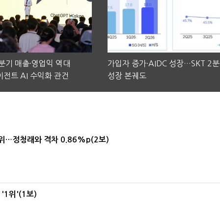
2분기 매출·영업익 역대
가입자 증가·AIDC 성장…SKT 2
전트 AI 수익화 관건
성장 본궤도
1위…정청래와 격차 0.86%p(2보)
1위'(1보)