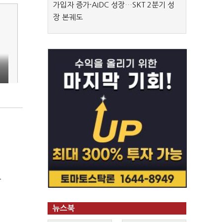
가입자 증가·AIDC 성장…SKT 2분기 성
장 본궤도
극
뉴스북