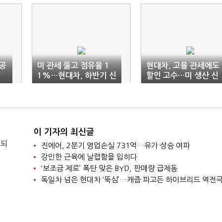
 공
미 관세 뚫고 점유율 1
현대차, 고율 관세에도
1%…현대차, 하반기 신
할인 고수…미 생산 신
차 3종 출격
차 정면승부
이 기자의 최신글
 되
진에어, 2분기 영업손실 731억…유가 상승 여파
강인한 근육에 날렵함을 입히다
‘보조금 제로’ 폭탄 맞은 BYD, 판매량 급제동
독일차 넘은 현대차 ‘뚝심’…캐즘 파고든 하이브리드 역전