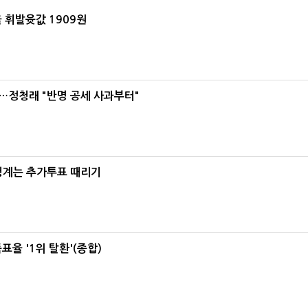
 휘발윳값 1909원
…정청래 "반명 공세 사과부터"
청계는 추가투표 때리기
율 '1위 탈환'(종합)