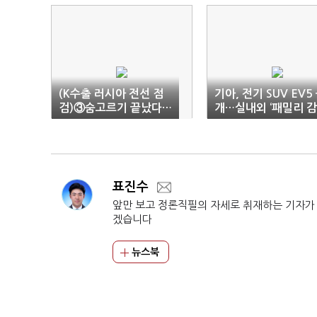
(K수출 러시아 전선 점
기아, 전기 SUV EV5
검)③숨고르기 끝났다…
개…실내외 ‘패밀리 감
전차군단, 러시아 재공
성’ 강화
략
표진수
앞만 보고 정론직필의 자세로 취재하는 기자가
겠습니다
뉴스북