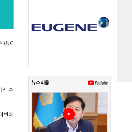
계(NC
뉴스리듬
시적 수
 이번에