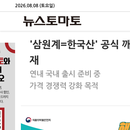
2026.08.08 (토요일)
'삼원계=한국산' 공식 깨져
재
연내 국내 출시 준비 중
가격 경쟁력 강화 목적