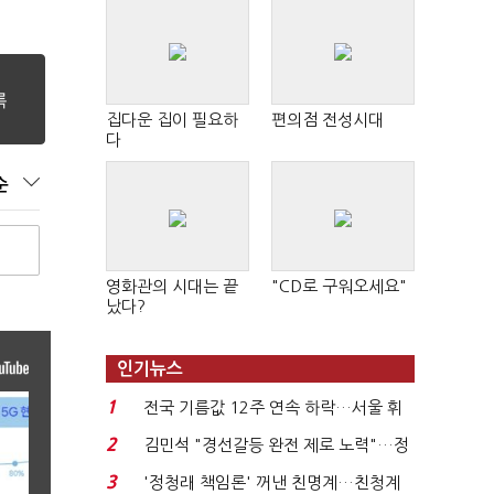
집다운 집이 필요하
편의점 전성시대
다
순
영화관의 시대는 끝
"CD로 구워오세요"
났다?
인기뉴스
1
전국 기름값 12주 연속 하락…서울 휘
발윳값 1909원...
2
김민석 "경선갈등 완전 제로 노력"…정
청래 "반명 공세 사...
3
'정청래 책임론' 꺼낸 친명계…친청계