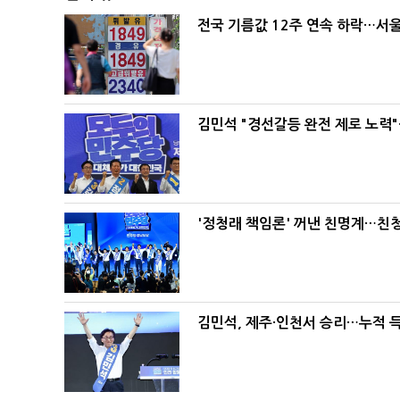
전국 기름값 12주 연속 하락…서울
김민석 "경선갈등 완전 제로 노력"
'정청래 책임론' 꺼낸 친명계…친
김민석, 제주·인천서 승리…누적 득표