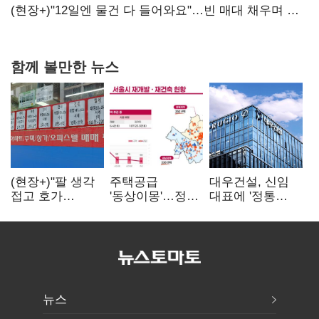
숙제
(현장+)"12일엔 물건 다 들어와요"…빈 매대 채우며 문
연 홈플러스
함께 볼만한 뉴스
(현장+)"팔 생각
주택공급
대우건설, 신임
접고 호가
'동상이몽'…정부
대표에 '정통
높여요"…'덜
·서울시 협력
대우맨' 이강석
똘똘한 한 채'
없으면 '공수표'
부사장 내정
20억 키맞추기
뉴스