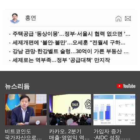
홍연
주택공급 '동상이몽'…정부·서울시 협력 없으면 '공수표'
세제개편에 ‘불안·불만’…오세훈 "전월세 구하기 더 힘들어질 것"
강남 관망·한강벨트 술렁…30억이 가른 부동산 민심
세제로는 역부족…정부 '공급대책' 만지작
뉴스리듬
비트코인도
카카오, 2분기
가입자 증가
국가자산으로…'
매출·영업익 역대
·AIDC 성장…