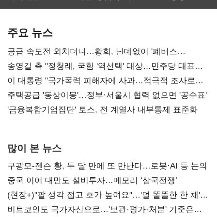
보관·평가·처분'
최대…에이전트
SKT 2분기 성장
기준은 숙제
AI 수익화 관건
본궤도
주요 뉴스
공급 속도전 외치더니…황희, 난데없이 '폐버스
리모델링' 제안
송영길 측 "정청래, 국힘 '역선택' 대상…민주당 대표로
총선 지휘 못해"
이 대통령 "국가폭력 피해자에 사과…적극적 조사로
진실 밝혀야"
주택공급 '동상이몽'…정부·서울시 협력 없으면 '공수표'
'금융복합기업집단' 토스, 전 계열사 내부통제 표준화
많이 본 뉴스
구광모-젠슨 황, 두 달 만에 또 만난다…로봇·AI 등 논의
중국 이어 대만도 설비투자…메모리 ‘삼국전쟁’
(현장+)"팔 생각 접고 호가 높여요"…'덜 똘똘한 한 채'
20억 키맞추기
비트코인도 국가자산으로…'보관·평가·처분' 기준은