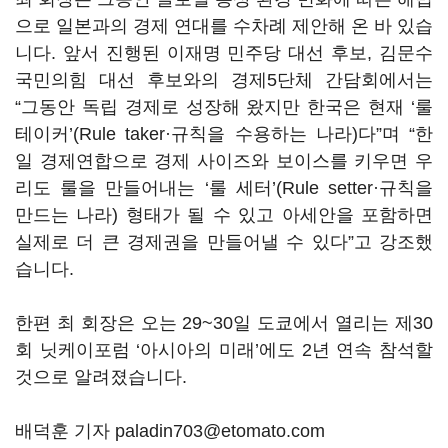
으로 일본과의 경제 연대를 수차례 제안해 온 바 있습
니다
.
앞서 진행된 이재명 민주당 대선 후보
,
김문수
국민의힘 대선 후보와의 경제
5
단체 간담회에서는
“
그동안 독립 경제로 성장해 왔지만 한국은 현재
‘
룰
테이커
’(Rule taker
·규칙을 수용하는 나라
)
다
”
며
“
한
일 경제연합으로 경제 사이즈와 보이스를 키우면 우
리도 룰을 만들어내는
‘
룰 세터
’(Rule setter
·규칙을
만드는 나라
)
형태가 될 수 있고 아세안을 포함하면
실제로 더 큰 경제권을 만들어낼 수 있다
”
고 강조했
습니다
.
한편 최 회장은 오는
29~30
일 도쿄에서 열리는 제
30
회 닛케이포럼
‘
아시아의 미래
’
에도
2
년 연속 참석할
것으로 알려졌습니다
.
배덕훈 기자 paladin703@etomato.com