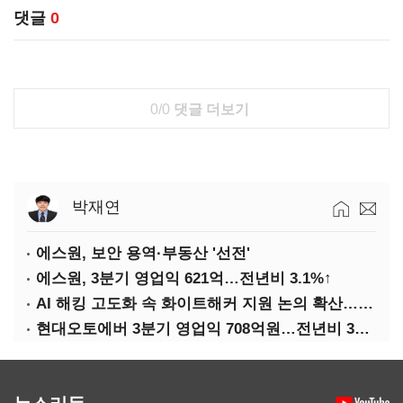
댓글
0
0/0
댓글 더보기
박재연
에스원, 보안 용역·부동산 '선전'
에스원, 3분기 영업익 621억…전년비 3.1%↑
AI 해킹 고도화 속 화이트해커 지원 논의 확산…'버그바운티' 재조명
현대오토에버 3분기 영업익 708억원…전년비 34.8%↑
뉴스리듬