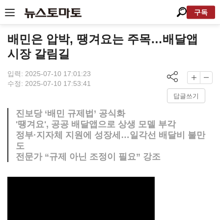
구독
배민은 압박, 땡겨요는 주목…배달앱
시장 갈림길
입력: 2025-07-10 17:01:23
수정: 2025-07-10 17:53:41
답글쓰기
진보당 ‘배민 규제법’ 공식화
'땡겨요', 공공 배달앱으로 상생 모델 부각
정부·지자체 지원에 성장세…일각선 배달비 불만
도
전문가 “규제 아닌 조정이 필요” 강조