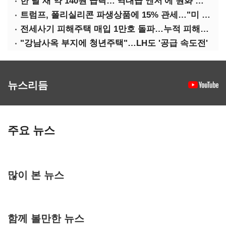
한 달 새 약 140원 급락…'역대급 엔저'에 원화 변곡점
트럼프, 폴리실리콘 파생상품에 15% 관세…"미 산업 재건"
전세사기 피해주택 매입 1만호 돌파…누적 피해자 4만278명
"강남사옥 부지에 청년주택"…LH도 '공급 속도전'
뉴스리듬
주요 뉴스
많이 본 뉴스
함께 볼만한 뉴스