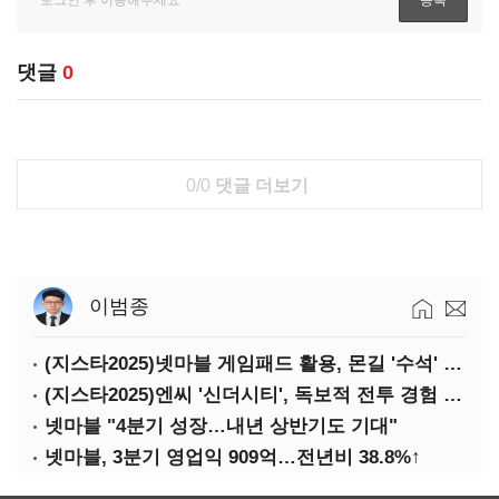
댓글
0
0/0
댓글 더보기
이범종
(지스타2025)넷마블 게임패드 활용, 몬길 '수석' 7대죄 '차석'
(지스타2025)엔씨 '신더시티', 독보적 전투 경험 필요
넷마블 "4분기 성장…내년 상반기도 기대"
넷마블, 3분기 영업익 909억…전년비 38.8%↑