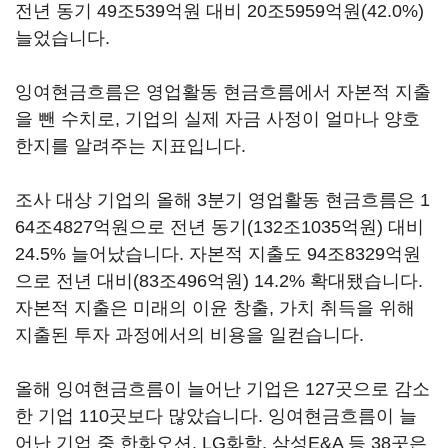
전년 동기
49
조
539
억원 대비
20
조
5959
억원
(42.0%)
늘었습니다
.
잉여현금흐름은 영업활동 현금흐름에서 자본적 지출
을 뺀 수치로
,
기업의 실제 자금 사정이 얼마나 양호
한지를 알려주는 지표입니다
.
조사 대상 기업의 올해
3
분기 영업활동 현금흐름은
1
64
조
4827
억원으로 전년 동기
(132
조
1035
억원
)
대비
24.5%
늘어났습니다
.
자본적 지출도
94
조
8329
억원
으로 전년 대비
(83
조
496
억원
) 14.2%
확대됐습니다
.
자본적 지출은 미래의 이윤 창출
,
가치 취득을 위해
지출된 투자 과정에서의 비용을 일컫습니다
.
올해 잉여현금흐름이 늘어난 기업은
127
곳으로 감소
한 기업
110
곳보다 많았습니다
.
잉여현금흐름이 늘
어난 기업 중 한화오션
, LG
화학
,
삼성
E&A
등
38
곳은