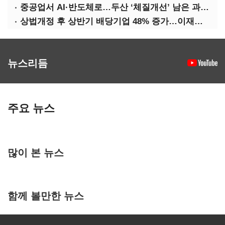
중공업서 AI·반도체로…두산 ‘체질개선’ 남은 과제는
상법개정 후 상반기 배당기업 48% 증가…이재용 배당액 728억 1위
뉴스리듬
주요 뉴스
많이 본 뉴스
함께 볼만한 뉴스