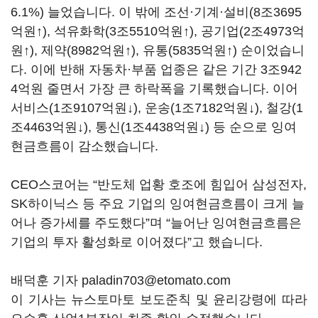
6.1%)
늘었습니다
.
이 밖에 조선·기계·설비
(8
조
3695
억원
↑
),
석유화학
(3
조
5510
억원
↑
),
공기업
(2
조
4973
억
원
↑
),
제약
(8982
억원
↑
),
유통
(5835
억원
↑
)
순이었습니
다
.
이에 반해 자동차·부품 업종은 같은 기간
3
조
942
4
억원 줄면서 가장 큰 하락폭을 기록했습니다
.
이어
서비스
(1
조
9107
억원
↓
),
운송
(1
조
7182
억원
↓
),
철강
(1
조
4463
억원
↓
),
통신
(1
조
4438
억원
↓
)
등 순으로 잉여
현금흐름이 감소했습니다
.
CEO
스코어는
“
반도체 업황 호조에 힘입어 삼성전자
,
SK
하이닉스 등 주요 기업의 잉여현금흐름이 크게 늘
어나 증가세를 주도했다
”
며
“
늘어난 잉여현금흐름은
기업의 투자 활성화로 이어졌다
”
고 했습니다
.
배덕훈 기자 paladin703@etomato.com
이 기사는 뉴스토마토 보도준칙 및 윤리강령에 따라