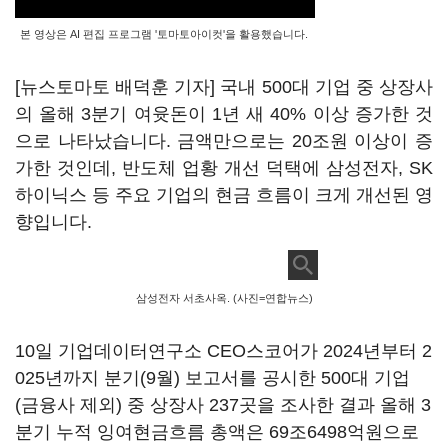
본 영상은 AI 편집 프로그램 '토마토아이컷'을 활용했습니다.
[뉴스토마토 배덕훈 기자] 국내
500
대 기업 중 상장사
의 올해
3
분기 여윳돈이
1
년 새
40%
이상 증가한 것
으로 나타났습니다
.
금액만으로는
20
조원 이상이 증
가한 것인데
,
반도체 업황 개선 덕택에 삼성전자
, SK
하이닉스 등 주요 기업의 현금 흐름이 크게 개선된 영
향입니다
.
삼성전자 서초사옥. (사진=연합뉴스)
10
일 기업데이터연구소
CEO
스코어가
2024
년부터
2
025
년까지 분기
(9
월
)
보고서를 공시한
500
대 기업
(
금융사 제외
)
중 상장사
237
곳을 조사한 결과 올해
3
분기 누적 잉여현금흐름 총액은
69
조
6498
억원으로