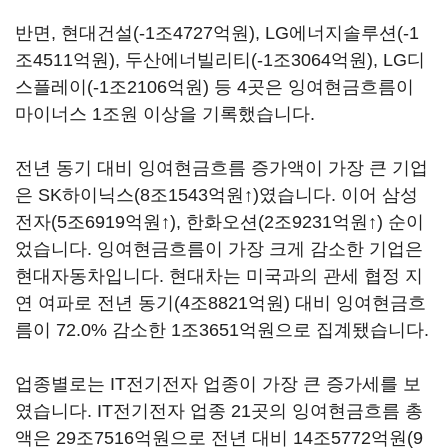
반면
,
현대건설
(-1
조
4727
억원
), LG
에너지솔루션
(-1
조
4511
억원
),
두산에너빌리티
(-1
조
3064
억원
), LG
디
스플레이
(-1
조
2106
억원
)
등
4
곳은 잉여현금흐름이
마이너스
1
조원 이상을 기록했습니다
.
전년 동기 대비 잉여현금흐름 증가액이 가장 큰 기업
은
SK
하이닉스
(8
조
1543
억원
↑
)
였습니다
.
이어 삼성
전자
(5
조
6919
억원
↑
),
한화오션
(2
조
9231
억원
↑
)
순이
었습니다
.
잉여현금흐름이 가장 크게 감소한 기업은
현대자동차입니다
.
현대차는 미국과의 관세 협정 지
연 여파로 전년 동기
(4
조
8821
억원
)
대비 잉여현금흐
름이
72.0%
감소한
1
조
3651
억원으로 집계됐습니다
.
업종별로는
IT
전기전자 업종이 가장 큰 증가세를 보
였습니다
. IT
전기전자 업종
21
곳의 잉여현금흐름 총
액은
29
조
7516
억원으로 전년 대비
14
조
5772
억원
(9