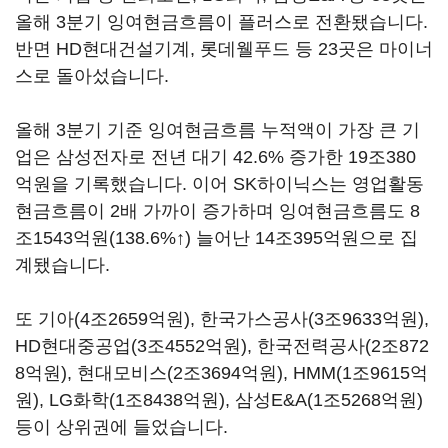
올해
3
분기 잉여현금흐름이 플러스로 전환됐습니다
.
반면
HD
현대건설기계
,
롯데웰푸드 등
23
곳은 마이너
스로 돌아섰습니다
.
올해
3
분기 기준 잉여현금흐름 누적액이 가장 큰 기
업은 삼성전자로 전년 대기
42.6%
증가한
19
조
380
억원을 기록했습니다
.
이어
SK
하이닉스는 영업활동
현금흐름이
2
배 가까이 증가하며 잉여현금흐름도
8
조
1543
억원
(138.6%
↑
)
늘어난
14
조
395
억원으로 집
계됐습니다
.
또 기아
(4
조
2659
억원
),
한국가스공사
(3
조
9633
억원
),
HD
현대중공업
(3
조
4552
억원
),
한국전력공사
(2
조
872
8
억원
),
현대모비스
(2
조
3694
억원
), HMM(1
조
9615
억
원
), LG
화학
(1
조
8438
억원
),
삼성
E&A(1
조
5268
억원
)
등이 상위권에 들었습니다
.