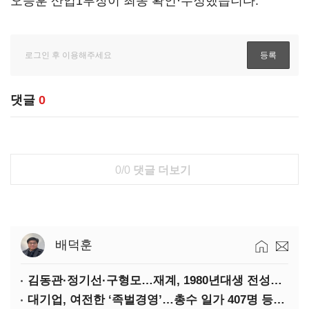
오승훈 산업1부장이 최종 확인·수정했습니다.
댓글
0
0/0
댓글 더보기
배덕훈
김동관·정기선·구형모…재계, 1980년대생 전성시대
대기업, 여전한 ‘족벌경영’…총수 일가 407명 등기임원