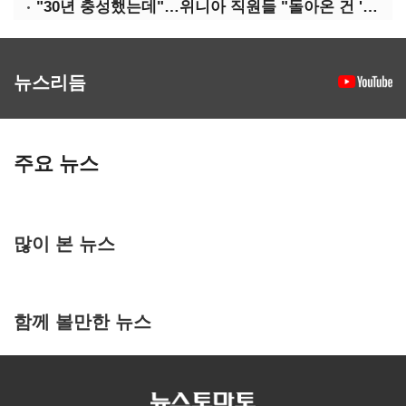
"30년 충성했는데"…위니아 직원들 "돌아온 건 '배신'"
뉴스리듬
주요 뉴스
많이 본 뉴스
함께 볼만한 뉴스