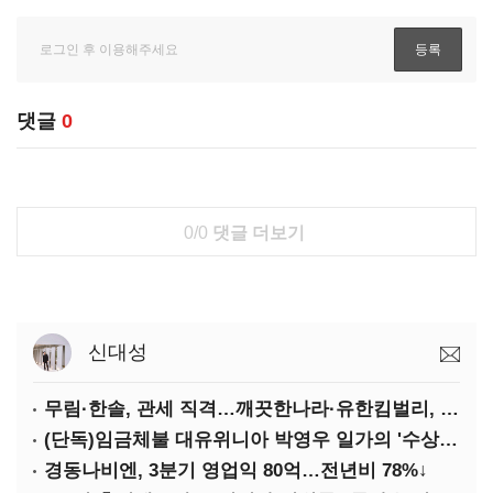
댓글
0
0/0
댓글 더보기
신대성
무림·한솔, 관세 직격…깨끗한나라·유한킴벌리, 수익성 악화
(단독)임금체불 대유위니아 박영우 일가의 '수상한 별장'
경동나비엔, 3분기 영업익 80억…전년비 78%↓