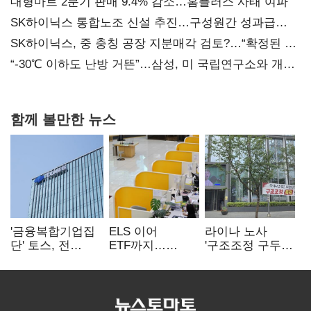
대형마트 2분기 판매 9.4% 감소…홈플러스 사태 여파
SK하이닉스 통합노조 신설 추진…구성원간 성과급
불만 확산
SK하이닉스, 중 충칭 공장 지분매각 검토?…“확정된 바
없어”
“-30℃ 이하도 난방 거뜬”…삼성, 미 국립연구소와 개발
협력
함께 볼만한 뉴스
'금융복합기업집
ELS 이어
라이나 노사
단' 토스, 전
ETF까지…
'구조조정 구두
계열사 내부통제
고위험상품 판매
합의안' 도출
표준화
제동 걸린 은행