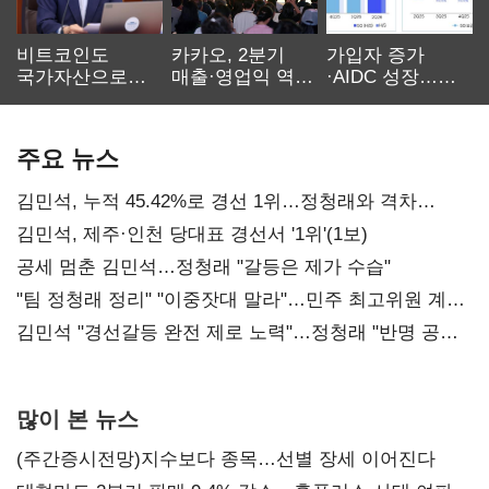
비트코인도
카카오, 2분기
가입자 증가
국가자산으로…'
매출·영업익 역대
·AIDC 성장…
보관·평가·처분'
최대…에이전트
SKT 2분기 성장
기준은 숙제
AI 수익화 관건
본궤도
주요 뉴스
김민석, 누적 45.42%로 경선 1위…정청래와 격차
0.86%p(2보)
김민석, 제주·인천 당대표 경선서 '1위'(1보)
공세 멈춘 김민석…정청래 "갈등은 제가 수습"
"팀 정청래 정리" "이중잣대 말라"…민주 최고위원 계파
다툼 격화
김민석 "경선갈등 완전 제로 노력"…정청래 "반명 공세
사과부터"
많이 본 뉴스
(주간증시전망)지수보다 종목…선별 장세 이어진다