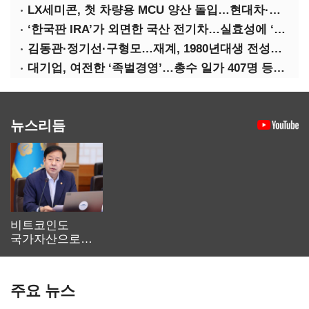
LX세미콘, 첫 차량용 MCU 양산 돌입…현대차·기아에 공급
‘한국판 IRA’가 외면한 국산 전기차…실효성에 ‘의문’
김동관·정기선·구형모…재계, 1980년대생 전성시대
대기업, 여전한 ‘족벌경영’…총수 일가 407명 등기임원
뉴스리듬
비트코인도
국가자산으로…'
보관·평가·처분'
기준은 숙제
주요 뉴스