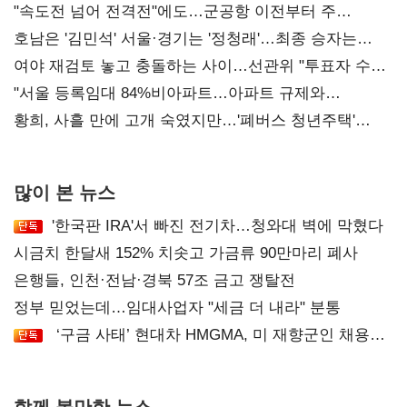
"속도전 넘어 전격전"에도…군공항 이전부터 주
52시간까지 '뇌관'
호남은 '김민석' 서울·경기는 '정청래'…최종 승자는
'안갯속'
여야 재검토 놓고 충돌하는 사이…선관위 "투표자 수
오차 당연"
"서울 등록임대 84%비아파트…아파트 규제와
달리해야"
황희, 사흘 만에 고개 숙였지만…'폐버스 청년주택'
후폭풍
많이 본 뉴스
'한국판 IRA'서 빠진 전기차…청와대 벽에 막혔다
시금치 한달새 152% 치솟고 가금류 90만마리 폐사
은행들, 인천·전남·경북 57조 금고 쟁탈전
정부 믿었는데…임대사업자 "세금 더 내라" 분통
‘구금 사태’ 현대차 HMGMA, 미 재향군인 채용
확대로 분위기 반전
함께 볼만한 뉴스