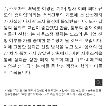
[뉴스토마토 배덕훈·이명신 기자] 창사 이래 최대 규
모의
‘
총파업
’
이라는 백척간두의 기로에 선 삼성전자
가 사실상 마지막 노사 협상에 돌입했습니다
.
노사 갈
등의 심화로 교섭이 중단됐던 만큼
,
정부의 중재 아래
이틀간 진행되는 사후조정 절차는 노조의 총파업 진
행 여부를 가를 중대한 분수령이 될 것으로 보입니다
.
이에 그동안 성과급 산정 방식을 놓고 노사 양측의 입
장 차가 좁혀지지 않았던 상황에서
,
이번 사후조정을
통해 성과급 상한 폐지 제도화·재원 규모·비메모리
사업부 성과급 배분 비율 등 핵심 쟁점이 합의에 이를
지 주목됩니다
.
지난달 23일 경기도 평택시 삼성전자 평택캠퍼스 앞에서 열린 삼성전자 노동조합 공
동투쟁본부의 '투쟁 결의대회'에서 노조 깃발이 입장하고 있다. (사진=연합뉴스)