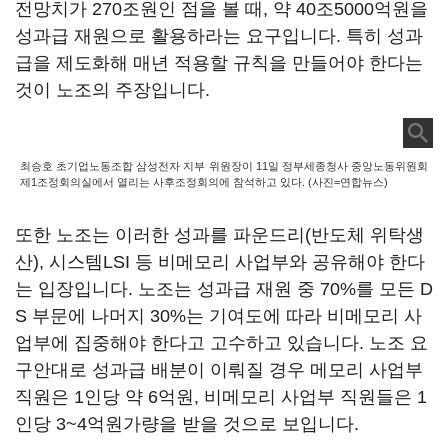
전망치가
270
조원인 점을 볼 때
,
약
40
조
5000
억원을
성과급 재원으로 활용하라는 요구입니다
.
특히 성과
급을 제도화해 매년 적용할 규칙을 만들어야 한다는
것이 노조의 주장입니다
.
최승호 초기업노동조합 삼성전자 지부 위원장이 11일 정부세종청사 중앙노동위원회
제1조정회의실에서 열리는 사후조정회의에 참석하고 있다. (사진=연합뉴스)
또한 노조는 이러한 성과를 파운드리
(
반도체 위탁생
산
),
시스템
LSI
등 비메모리 사업부와 공유해야 한다
는 입장입니다
.
노조는 성과급 재원 중
70%
를 모든
D
S
부문에 나머지
30%
는 기여도에 따라 비메모리 사
업부에 집중해야 한다고 고수하고 있습니다
.
노조 요
구안대로 성과급 배분이 이뤄질 경우 메모리 사업부
직원은
1
인당 약
6
억원
,
비메모리 사업부 직원들은
1
인당
3~4
억원가량을 받을 것으로 보입니다
.