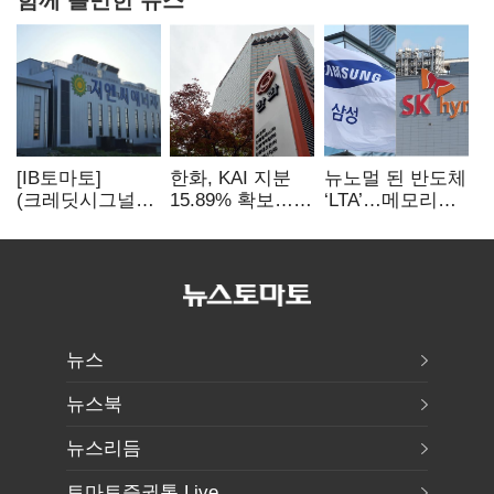
[IB토마토]
한화, KAI 지분
뉴노멀 된 반도체
(크레딧시그널)
15.89% 확보…
‘LTA’…메모리
지엔씨에너지, AI
기업결합심사
3사, 2030년까지
데이터센터 타고
신청 예정
54조 선불 계약
외형 확대
뉴스
뉴스북
뉴스리듬
토마토증권통 Live