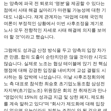
는 양측에 파국 전 퇴로의
‘
명분
’
을 제공할 수 있다는
점에서 사태 해결 실마리가 마련될 가능성에 대한 기
대도 나옵니다
.
재계 관계자는
“
파업에 대해 국민적
여론이 부정적인 상황에서 이번 사후조정을 계기로
노사 모두 전향적인 자세로 사태 해결에 의지를 보여
야 할 것
”
이라고 했습니다
.
그럼에도 성과급 산정 방식을 두고 양측의 입장 차가
큰 만큼
,
합의 도출이 순탄치만은 않을 것이란 시각도
많습니다
.
실제로 노조는 협상 테이블에 앉기 전 핵심
쟁점에 대해 강경한 입장을 내비치며 교섭 결렬도 시
사하는 등 압박에 나섰습니다
.
이날 사후조정회의에
노 측 대표로 참석한 최승호 초기업노동조합 삼성전
자지부
(
초기업노조
)
위원장은 회의 전 취재진과 만나
“
영업이익
15%
의 성과급 지급 및 상한 폐지
,
제도화
를 계속 말하고 있다
”
며
“
회사가 제도화에 대해 입장
이 없으면 오늘이라도 저희는 조정이 안 될 것으로 생