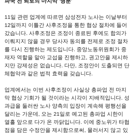
파국 전 퇴로의 마지막 '명분'
11
일 관련 업계에 따르면 삼성전자 노사는 이날부터
12
일까지 이틀간 사후조정을 통한 협상 절차에 들어
갔습니다
.
사후조정은 조정이 종료된 후에도 합의가
이뤄지지 않을 경우 당사자 동의를 전제로 조정 절차
를 다시 진행하는 제도입니다
.
중앙노동위원회가 중
재자 역할을 맡아 교섭을 진행하고
,
권고안을 제시하
지만 강제성은 없습니다
.
다만
,
조정안이 도출되면 단
체협약과 같은 법적 효력을 갖습니다
.
업계에서는 이번 사후조정이 사실상 총파업 전 마지
막 협상 기회가 될 것이라는 시각이 지배적입니다
.
성
과급을 둘러싼 노사 양측의 입장이 계속해 평행선을
달리는 가운데
,
오는
21
일로 예고된 총파업 시한이
열흘 앞으로 다가 온 까닭입니다
.
이에 중노위가 타협
점을 담은 수정안을 제시함으로써
,
물러서지 않고 있