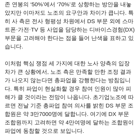
존 연봉의
‘50%’
에서
‘70%’
로 상향하는 방안을 내놓
았지만 이마저도 노조의 요구안과 차이가 큽니다
.
특
히 사 측은 전사 형평성 차원에서
DS
부문 외에 스마
트폰·가전·
TV
등 사업을 담당하는 디바이스경험
(DX)
부문을 고려해야 한다는 점을 들어 난색을 표하고 있
습니다
.
이처럼 핵심 쟁점 세 가지에 대한 노사 양측의 입장
차가 큰 상황에서
,
노조 측은 만족할 만한 조정 결과
가 나오지 않는다면 총파업을 강행한다는 방침입니
다
. 특히 파업이 현실화할 경우 참여 인원이 많아 피
해가 클 것이라는 전망이 나옵니다.
초기업노조에 따
르면 전날 기준 총파업 참여 의사를 밝힌
DS
부문 조
합원은 약
3
만
7000
명에 달합니다
.
여기에
DX
부문
조합원까지 고려하면 약
4
만여명에 달하는 조합원이
파업에 동참할 것으로 보입니다
.