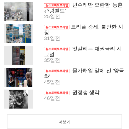
빈수레만 요란한 '농촌
관광벨트'
25일전
트리플 강세, 불안한 시
장
31일전
엇갈리는 채권금리 시
그널
35일전
물가해일 앞에 선 '양극
화'
45일전
권정생 생각
46일전
더보기