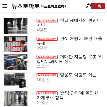
구독
뉴스토마토프라임
한낱 패배자의 변명이
아닌
4일전
핀셋 처방에 빠진 대출
규제
8일전
거대한 지능형 로봇 'AI
항만'…과제도 산적
15일전
영웅도 악당도 아닌
16일전
'총량 관리'에 올인한
가계부채 정책
17일전