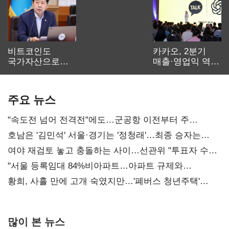
비트코인도
카카오, 2분기
국가자산으로…'
매출·영업익 역대
보관·평가·처분'
최대…에이전트
기준은 숙제
AI 수익화 관건
주요 뉴스
"속도전 넘어 전격전"에도…군공항 이전부터 주
52시간까지 '뇌관'
호남은 '김민석' 서울·경기는 '정청래'…최종 승자는
'안갯속'
여야 재검토 놓고 충돌하는 사이…선관위 "투표자 수
오차 당연"
"서울 등록임대 84%비아파트…아파트 규제와
달리해야"
황희, 사흘 만에 고개 숙였지만…'폐버스 청년주택'
후폭풍
많이 본 뉴스