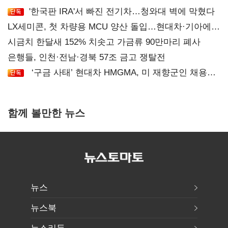
'한국판 IRA'서 빠진 전기차…청와대 벽에 막혔다
LX세미콘, 첫 차량용 MCU 양산 돌입…현대차·기아에
공급
시금치 한달새 152% 치솟고 가금류 90만마리 폐사
은행들, 인천·전남·경북 57조 금고 쟁탈전
‘구금 사태’ 현대차 HMGMA, 미 재향군인 채용
확대로 분위기 반전
함께 볼만한 뉴스
뉴스
뉴스북