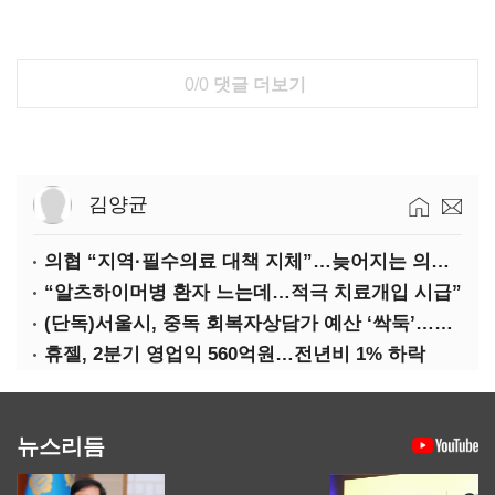
0/0
댓글 더보기
김양균
의협 “지역·필수의료 대책 지체”…늦어지는 의료개혁에 현장 불만
“알츠하이머병 환자 느는데…적극 치료개입 시급”
(단독)서울시, 중독 회복자상담가 예산 ‘싹둑’…자치구 이관 후 ‘사업 축소’ 위기
휴젤, 2분기 영업익 560억원…전년비 1% 하락
뉴스리듬