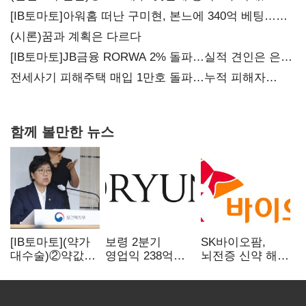
20년만에 '비상재정' 선언 승부수
[IB토마토]아워홈 떠난 구미현, 본느에 340억 베팅…
가족 지배체제 구축
(시론)꿈과 계획은 다르다
[IB토마토]JB금융 RORWA 2% 돌파…실적 견인은 은행
아닌 캐피탈
전세사기 피해주택 매입 1만호 돌파…누적 피해자
4만278명
함께 볼만한 뉴스
[IB토마토](약가
보령 2분기
SK바이오팜,
대수술)②약값
영업익 238억…
뇌전증 신약 해외
깎이자 R&D부터
전년 대비 6.2%↓
흥행 발판…
축소…제약업계
차세대 신약 개발
비상경영 돌입
속도