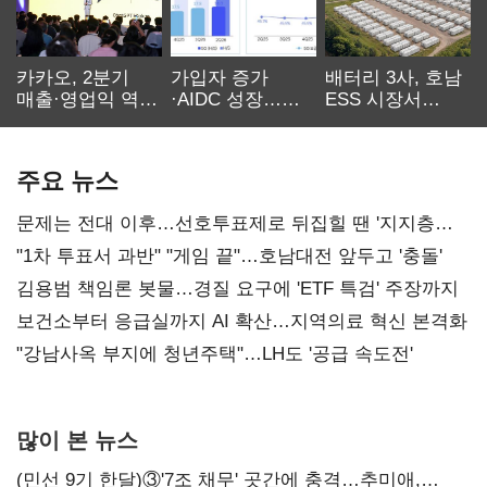
카카오, 2분기
가입자 증가
배터리 3사, 호남
매출·영업익 역대
·AIDC 성장…
ESS 시장서
최대…에이전트
SKT 2분기 성장
‘격돌’
AI 수익화 관건
본궤도
주요 뉴스
문제는 전대 이후…선호투표제로 뒤집힐 땐 '지지층
불복'
"1차 투표서 과반" "게임 끝"…호남대전 앞두고 '충돌'
김용범 책임론 봇물…경질 요구에 'ETF 특검' 주장까지
보건소부터 응급실까지 AI 확산…지역의료 혁신 본격화
"강남사옥 부지에 청년주택"…LH도 '공급 속도전'
많이 본 뉴스
(민선 9기 한달)③'7조 채무' 곳간에 충격…추미애,